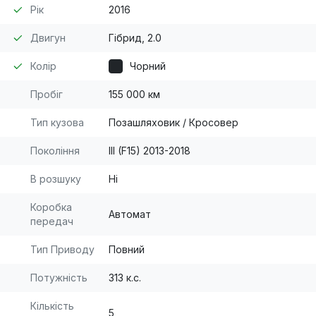
Рік
2016
становить близько 9–11 л/100 км.
Двигун
Гібрид, 2.0
Колір
Чорний
Пробіг
155 000 км
Тип кузова
Позашляховик / Кросовер
Покоління
III (F15) 2013-2018
В розшуку
Ні
Коробка
Автомат
передач
Тип Приводу
Повний
Потужність
313 к.с.
Кількість
5