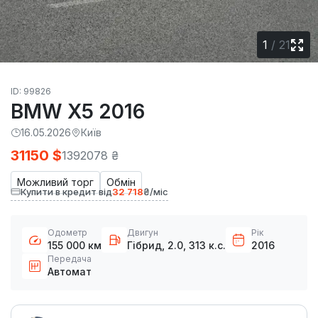
1
/
21
ID: 99826
BMW X5 2016
16.05.2026
Київ
31150 $
1392078 ₴
Можливий торг
Обмін
Купити в кредит від
32 718
₴/міс
Одометр
Двигун
Рік
155 000 км
Гібрид, 2.0, 313 к.с.
2016
Передача
Автомат