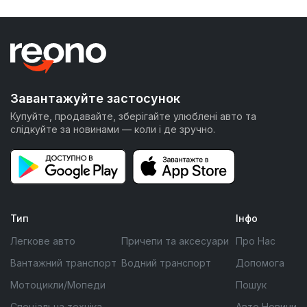
Завантажуйте застосунок
Купуйте, продавайте, зберігайте улюблені авто та
слідкуйте за новинами — коли і де зручно.
Тип
Інфо
Легкове авто
Причепи та аксесуари
Про Нас
Вантажний транспорт
Водний транспорт
Допомога
Мотоцикли/Мопеди
Пошук
Спеціальна техніка
Авто Новини