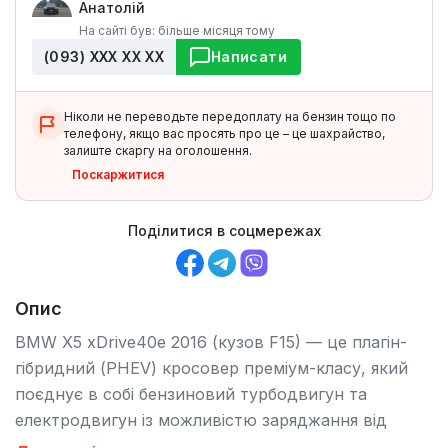
Анатолій
На сайті був: більше місяця тому
(093) ХХХ ХХ ХХ
Написати
Ніколи не переводьте передоплату на бензин тощо по
телефону, якщо вас просять про це – це шахрайство,
залиште скаргу на оголошення.
Поскаржитися
Поділитися в соцмережах
Опис
BMW X5 xDrive40e 2016 (кузов F15) — це плагін-
гібридний (PHEV) кросовер преміум-класу, який
поєднує в собі бензиновий турбодвигун та
електродвигун із можливістю заряджання від
розетки, адаптивна підвіска компенсує вагу