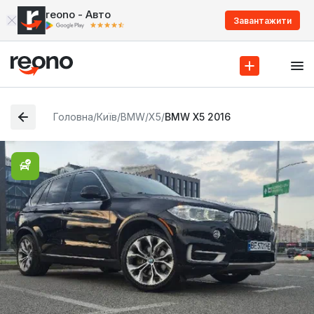
reono - Авто
Завантажити
Головна
/
Київ
/
BMW
/
X5
/
BMW X5 2016