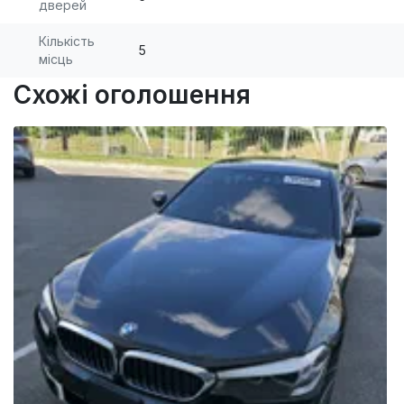
дверей
Кількість
5
місць
Схожі оголошення