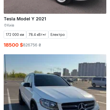
Tesla Model Y 2021
Київ
172 000 км
78.4 кВт•г
Електро
18500 $
826756 ₴