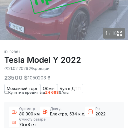
1
/
18
ID: 92861
Tesla Model Y 2022
21.02.2026
Бровари
23500 $
1050203 ₴
Можливий торг
Обмін
Був в ДТП
Купити в кредит від
24 683
₴/міс
Одометр
Двигун
Рік
80 000 км
Електро, 534 к.с.
2022
Ємність батареї
75 кВт•г