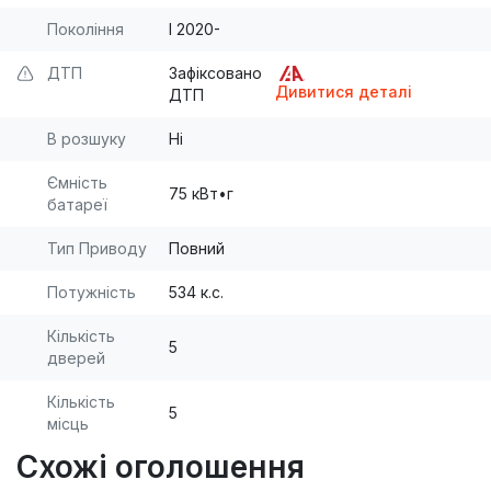
Покоління
I 2020-
ДТП
Зафіксовано
Дивитися деталі
ДТП
В розшуку
Ні
Ємність
75 кВт•г
батареї
Тип Приводу
Повний
Потужність
534 к.с.
Кількість
5
дверей
Кількість
5
місць
Схожі оголошення