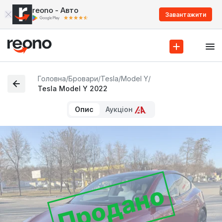
reono - Авто
Завантажити
Головна
/
Бровари
/
Tesla
/
Model Y
/
Tesla Model Y 2022
Опис
Аукціон
Продано