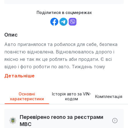
Поділитися в соцмережах
Опис
Авто приганялося та робилося для себе, безпека
повністю відновлена. Відновлювалось дорого і
якісно не так як це роблять аби продати. Є всі
відео і фото роботи по авто. Тиждень тому
перешерстив ходову, ричаги які були під питанням
Детальніше
поміняно, зроблено розвал, є документи з сервісу.
Ніяких вкладень не потребує — сів і поїхав.
Основні
Історія авто за VIN-
Комплектація
характеристики
кодом
Перевірено reono за реєстрами
МВС