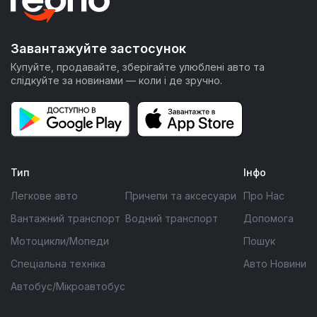
Завантажуйте застосунок
Купуйте, продавайте, зберігайте улюблені авто та
слідкуйте за новинами — коли і де зручно.
Тип
Інфо
Легкове авто
Причепи та аксесуари
Про Нас
Вантажний транспорт
Водний транспорт
Допомога
Мотоцикли/Мопеди
Пошук
Спеціальна техніка
Авто Новини
Автобус/Мікроавтобус