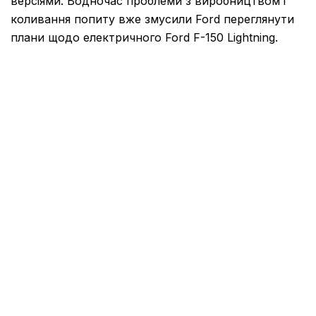
версіями. Водночас проблеми з виробництвом і
коливання попиту вже змусили Ford переглянути
плани щодо електричного
Ford F-150 Lightning
.