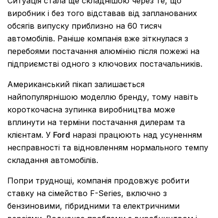
Ситуація стала ще складнішою через те, що
виробник і без того відставав від запланованих
обсягів випуску приблизно на 60 тисяч
автомобілів. Раніше компанія вже зіткнулася з
перебоями постачання алюмінію після пожежі на
підприємстві одного з ключових постачальників.
Американський пікап залишається
найпопулярнішою моделлю бренду, тому навіть
короткочасна зупинка виробництва може
вплинути на терміни постачання дилерам та
клієнтам. У
Ford
наразі працюють над усуненням
несправності та відновленням нормального темпу
складання автомобілів.
Попри труднощі, компанія продовжує робити
ставку на сімейство F-Series, включно з
бензиновими, гібридними та електричними