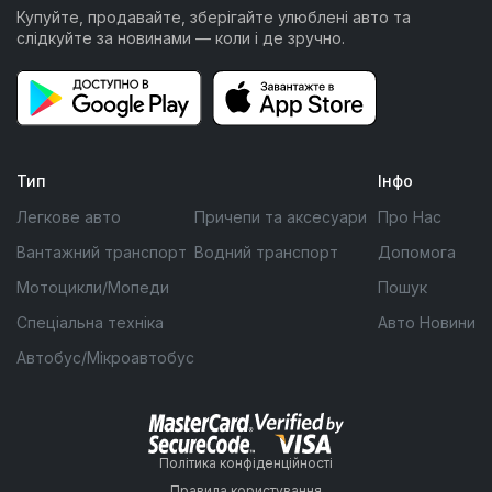
Купуйте, продавайте, зберігайте улюблені авто та
слідкуйте за новинами — коли і де зручно.
Тип
Інфо
Легкове авто
Причепи та аксесуари
Про Нас
Вантажний транспорт
Водний транспорт
Допомога
Мотоцикли/Мопеди
Пошук
Спеціальна техніка
Авто Новини
Автобус/Мікроавтобус
Політика конфіденційності
Правила користування