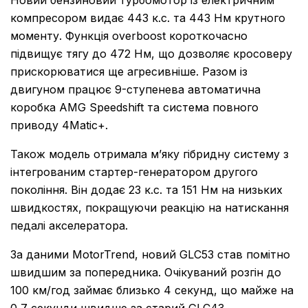
компресором видає 443 к.с. та 443 Нм крутного
моменту. Функція overboost короткочасно
підвищує тягу до 472 Нм, що дозволяє кросоверу
прискорюватися ще агресивніше. Разом із
двигуном працює 9-ступенева автоматична
коробка AMG Speedshift та система повного
приводу 4Matic+.
Також модель отримала м’яку гібридну систему з
інтегрованим стартер-генератором другого
покоління. Він додає 23 к.с. та 151 Нм на низьких
швидкостях, покращуючи реакцію на натискання
педалі акселератора.
За даними MotorTrend, новий GLC53 став помітно
швидшим за попередника. Очікуваний розгін до
100 км/год займає близько 4 секунд, що майже на
0,7 секунди швидше за старий GLC43.