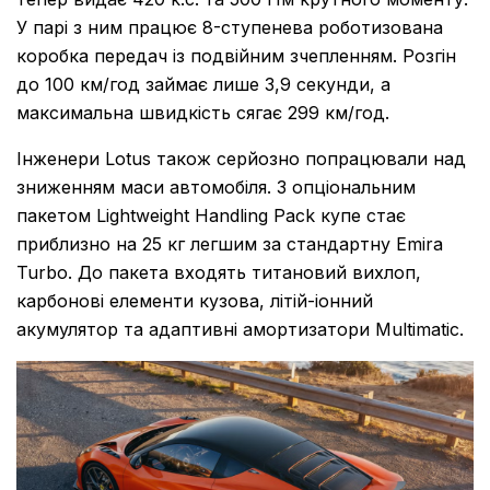
У парі з ним працює 8-ступенева роботизована
коробка передач із подвійним зчепленням. Розгін
до 100 км/год займає лише 3,9 секунди, а
максимальна швидкість сягає 299 км/год.
Інженери Lotus також серйозно попрацювали над
зниженням маси автомобіля. З опціональним
пакетом Lightweight Handling Pack купе стає
приблизно на 25 кг легшим за стандартну Emira
Turbo. До пакета входять титановий вихлоп,
карбонові елементи кузова, літій-іонний
акумулятор та адаптивні амортизатори Multimatic.