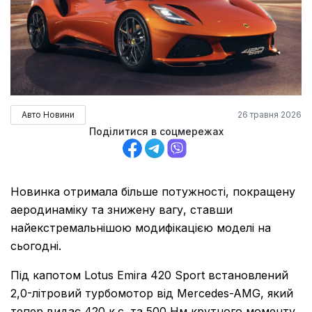
Авто Новини
26 травня 2026
Поділитися в соцмережах
Новинка отримала більше потужності, покращену
аеродинаміку та знижену вагу, ставши
найекстремальнішою модифікацією моделі на
сьогодні.
Під капотом Lotus Emira 420 Sport встановлений
2,0-літровий турбомотор від Mercedes-AMG, який
тепер видає 420 к.с. та 500 Нм крутного моменту.