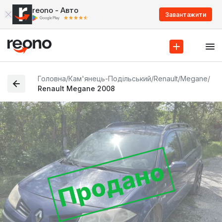
reono - Авто
Завантажити
Головна
/
Кам'янець-Подільський
/
Renault
/
Megane
/
Renault Megane 2008
Продано