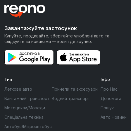
Завантажуйте застосунок
Купуйте, продавайте, зберігайте улюблені авто та
слідкуйте за новинами — коли і де зручно.
Тип
Інфо
Легкове авто
Причепи та аксесуари
Про Нас
Вантажний транспорт
Водний транспорт
Допомога
Мотоцикли/Мопеди
Пошук
Спеціальна техніка
Авто Новини
Автобус/Мікроавтобус