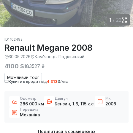
1
/
22
ID: 102492
Renault Megane 2008
30.05.2026
Кам'янець-Подільський
4100 $
183527 ₴
Можливий торг
Купити в кредит від
4 313
₴/міс
Одометр
Двигун
Рік
286 000 км
Бензин, 1.6, 115 к.с.
2008
Передача
Механіка
Поділитися в соцмережах