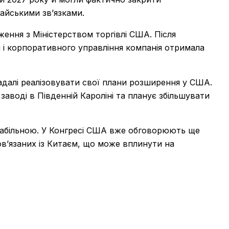
тайськими зв’язками.
ння з Міністерством торгівлі США. Після
й і корпоративного управління компанія отримала
адалі реалізовувати свої плани розширення у США.
аводі в Південній Кароліні та планує збільшувати
табільною. У Конгресі США вже обговорюють ще
пов’язаних із Китаєм, що може вплинути на