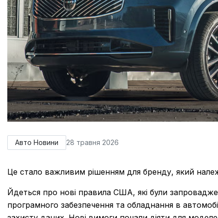
Авто Новини
28 травня 2026
Це стало важливим рішенням для бренду, який належ
Йдеться про нові правила США, які були запровадж
програмного забезпечення та обладнання в автомобі
захисту даних. Нові вимоги почали діяти для модел