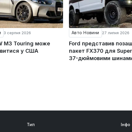
и
Авто Новини
3 серпня 2026
27 липня 2026
 M3 Touring може
Ford представив поза
явитися у США
пакет FX370 для Super 
37-дюймовими шинам
Тип
Інфо