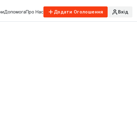
ни
Допомога
Про Нас
Додати Оголошення
Вхід