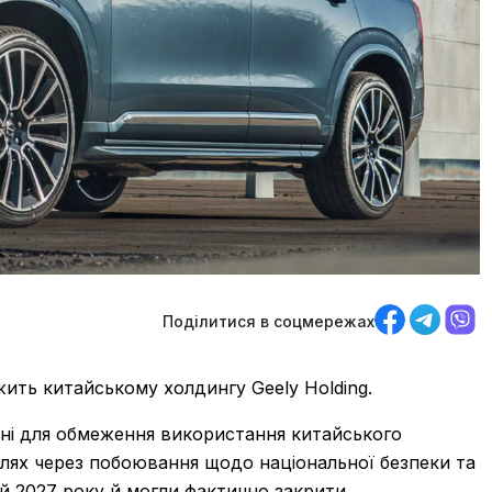
Поділитися в соцмережах
ить китайському холдингу Geely Holding.
ені для обмеження використання китайського
лях через побоювання щодо національної безпеки та
ей 2027 року й могли фактично закрити