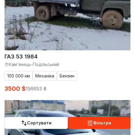
ГАЗ 53 1984
Кам'янець-Подільський
100 000 км
Механіка
Бензин
3500 $
156653 ₴
Сортувати
Фільтри