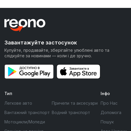
Завантажуйте застосунок
Купуйте, продавайте, зберігайте улюблені авто та
слідкуйте за новинами — коли і де зручно.
Тип
Інфо
Легкове авто
Причепи та аксесуари
Про Нас
Вантажний транспорт
Водний транспорт
Допомога
Мотоцикли/Мопеди
Пошук