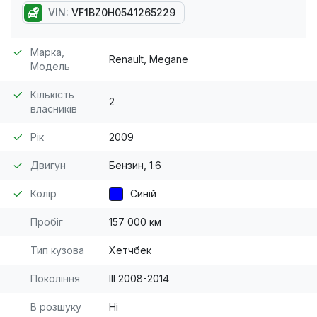
VIN:
VF1BZ0H0541265229
Марка,
Renault, Megane
Модель
Кількість
2
власників
Рік
2009
Двигун
Бензин, 1.6
Колір
Синій
Пробіг
157 000 км
Тип кузова
Хетчбек
Покоління
III 2008-2014
В розшуку
Ні