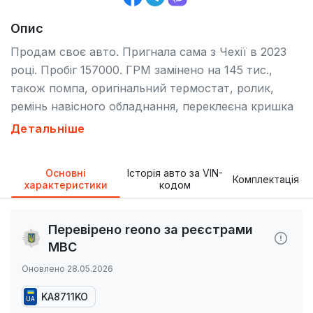
Опис
Продам своє авто. Пригнала сама з Чехії в 2023
році. Пробіг 157000. ГРМ замінено на 145 тис.,
також помпа, оригінальний термостат, ролик,
ремінь навісного обладнання, переклеєна кришка
сапуна, змінені прокладки колектора та дроселя,
Детальніше
оригінальні троси ручніка. По ходовій - сів і поїхав.
Мінялись передні гальмівні диски, колодки по
Основні
Історія авто за VIN-
колу, опори передніх стійок, стійки стабілізатора.
Комплектація
характеристики
кодом
Гарне світло ближніх фар, LED. Міняли радіатор
кондиціонера. Робила для себе, на роки, але
Перевірено reono за реєстрами
змінилась ситуація.
МВС
Оновлено 28.05.2026
KA8711KO
UA