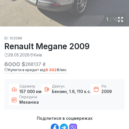
1
/
19
ID: 102088
Renault Megane 2009
28.05.2026
Київ
6000 $
268137 ₴
Купити в кредит від
6 302
₴/міс
Одометр
Двигун
Рік
157 000 км
Бензин, 1.6, 110 к.с.
2009
Передача
Механіка
Поділитися в соцмережах