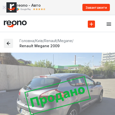
reono - Авто
Завантажити
Головна
/
Київ
/
Renault
/
Megane
/
Renault Megane 2009
Продано