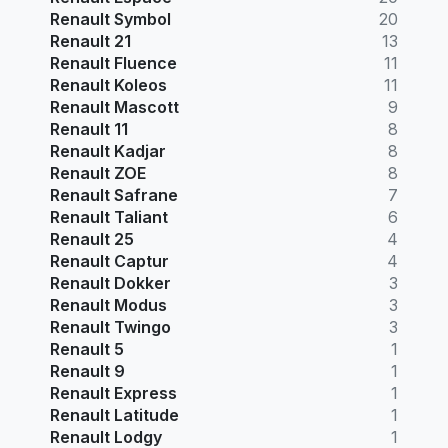
Renault Symbol
20
Renault 21
13
Renault Fluence
11
Renault Koleos
11
Renault Mascott
9
Renault 11
8
Renault Kadjar
8
Renault ZOE
8
Renault Safrane
7
Renault Taliant
6
Renault 25
4
Renault Captur
4
Renault Dokker
3
Renault Modus
3
Renault Twingo
3
Renault 5
1
Renault 9
1
Renault Express
1
Renault Latitude
1
Renault Lodgy
1