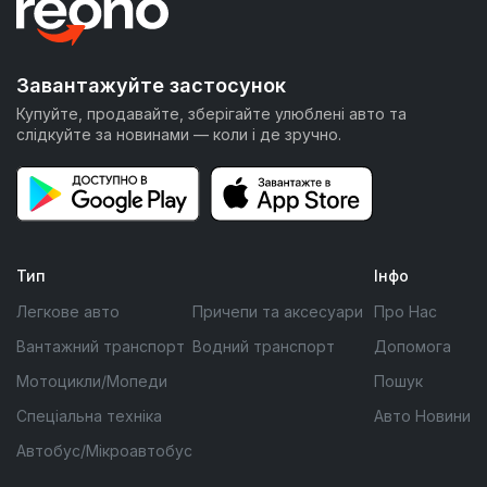
Завантажуйте застосунок
Купуйте, продавайте, зберігайте улюблені авто та
слідкуйте за новинами — коли і де зручно.
Тип
Інфо
Легкове авто
Причепи та аксесуари
Про Нас
Вантажний транспорт
Водний транспорт
Допомога
Мотоцикли/Мопеди
Пошук
Спеціальна техніка
Авто Новини
Автобус/Мікроавтобус