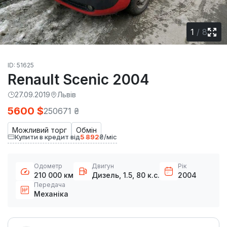
1
/
8
ID: 51625
Renault Scenic 2004
27.09.2019
Львів
5600 $
250671 ₴
Можливий торг
Обмін
Купити в кредит від
5 892
₴/міс
Одометр
Двигун
Рік
210 000 км
Дизель, 1.5, 80 к.с.
2004
Передача
Механіка