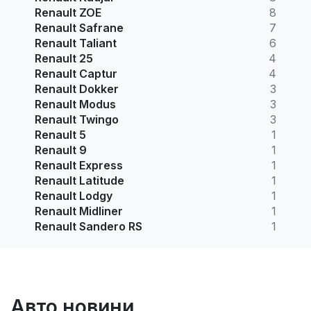
Renault ZOE
8
Renault Safrane
7
Renault Taliant
6
Renault 25
4
Renault Captur
4
Renault Dokker
3
Renault Modus
3
Renault Twingo
3
Renault 5
1
Renault 9
1
Renault Express
1
Renault Latitude
1
Renault Lodgy
1
Renault Midliner
1
Renault Sandero RS
1
Авто новини