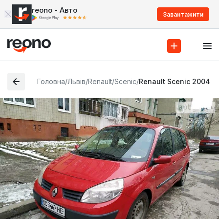
reono - Авто
Завантажити
Головна
/
Львів
/
Renault
/
Scenic
/
Renault Scenic 2004