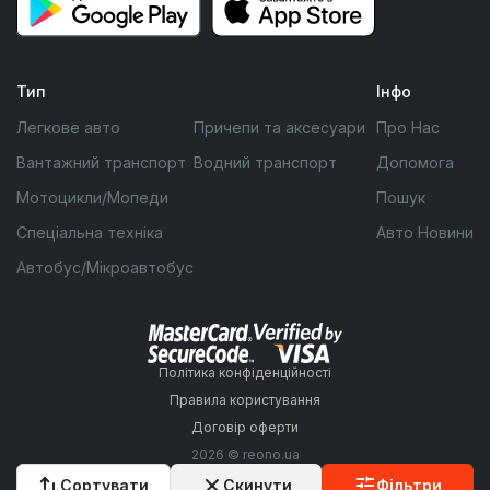
Тип
Інфо
Легкове авто
Причепи та аксесуари
Про Нас
Вантажний транспорт
Водний транспорт
Допомога
Мотоцикли/Мопеди
Пошук
Спеціальна техніка
Авто Новини
Автобус/Мікроавтобус
Політика конфіденційності
Правила користування
Договір оферти
2026 © reono.ua
Сортувати
Скинути
Фільтри