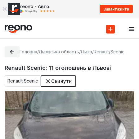
reono - Авто
Завантажити
Головна
/
Львівська область
/
Львів
/
Renault
/
Scenic
Renault Scenic:
11
оголошень в Львові
Renault Scenic
Скинути