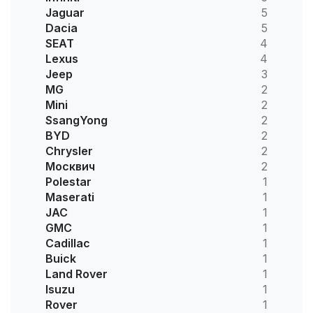
Jaguar
5
Dacia
5
SEAT
4
Lexus
4
Jeep
3
MG
2
Mini
2
SsangYong
2
BYD
2
Chrysler
2
Москвич
2
Polestar
1
Maserati
1
JAC
1
GMC
1
Cadillac
1
Buick
1
Land Rover
1
Isuzu
1
Rover
1