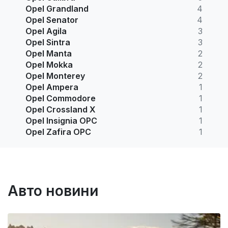
Opel Grandland
4
Opel Senator
4
Opel Agila
3
Opel Sintra
3
Opel Manta
2
Opel Mokka
2
Opel Monterey
2
Opel Ampera
1
Opel Commodore
1
Opel Crossland X
1
Opel Insignia OPC
1
Opel Zafira OPC
1
Авто новини