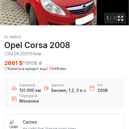
1
/
12
ID: 66803
Opel Corsa 2008
02.06.2021
Київ
2661 $
119108 ₴
Купити в кредит від
2 799
₴/міс
Одометр
Двигун
Рік
131 000 км
Бензин, 1.2, 0 к.с.
2008
Передача
Механіка
Carzeo
На сайті був: більше року тому