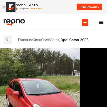
reono - Авто
Завантажити
Головна
/
Київ
/
Opel
/
Corsa
/
Opel Corsa 2008