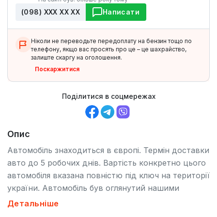
(098) ХХХ ХХ ХХ
Написати
Ніколи не переводьте передоплату на бензин тощо по
телефону, якщо вас просять про це – це шахрайство,
залиште скаргу на оголошення.
Поскаржитися
Поділитися в соцмережах
Опис
Автомобіль знаходиться в європі. Термін доставки
авто до 5 робочих днів. Вартість конкретно цього
автомобіля вказана повністю під ключ на території
україни. Автомобіль був оглянутий нашими
фахівцями(авто без дтп та з оригінальним
Детальніше
пробігом). Після пригону автомобіля наша компанія