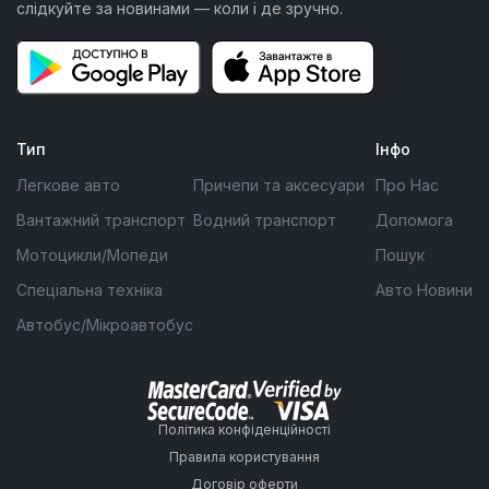
слідкуйте за новинами — коли і де зручно.
Тип
Інфо
Легкове авто
Причепи та аксесуари
Про Нас
Вантажний транспорт
Водний транспорт
Допомога
Мотоцикли/Мопеди
Пошук
Спеціальна техніка
Авто Новини
Автобус/Мікроавтобус
Політика конфіденційності
Правила користування
Договір оферти