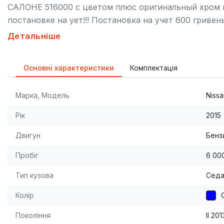
САЛОНЕ 516000 с цветом плюс оригинальный хром п
постановке на ует!!! Постановка на учет 600 гривен
пакет, КОМПЛЕКС СИСТЕМ УПРАВЛЕНИЯ ШАССИ(обе
Детальніше
отточенную управляемость); (ABS); (ESP)-Эл. сист
(EBD)-Электроная система распределения тормозны
Основні характеристики
Комплектація
(ATC)-ВЫСОКОИНТЕЛЛЕКТУАЛЬНАЯ СИСТЕМА АК
ТРАЕКТОРИИ(постоянное перераспределение крутя
Марка, Модель
Nissa
колесами); (TCS)-Эл. противобуксовочная система; 
торможения; (HSA)-Система помощи при старте в го
Рік
2015
Освещенности+Внешней температуры; Эл. -усилител
Двигун
Бензи
усилием+двухрежимная система-NORMAL и SPORT,
ПАКЕТ, 2) СИГНАЛИЗАЦИЯ, 3) КОВРИКИ В САЛОН.
Пробіг
6 00
Тип кузова
Сед
Колір
Покоління
II 20