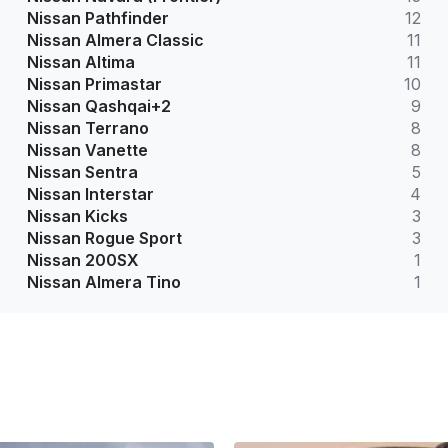
Nissan Pathfinder
12
Nissan Almera Classic
11
Nissan Altima
11
Nissan Primastar
10
Nissan Qashqai+2
9
Nissan Terrano
8
Nissan Vanette
8
Nissan Sentra
5
Nissan Interstar
4
Nissan Kicks
3
Nissan Rogue Sport
3
Nissan 200SX
1
Nissan Almera Tino
1