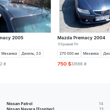
macy 2005
Mazda Premacy 2004
Кривий Ріг
Механіка
Дизель, 2.0
270 000 км
Механіка
Диз
750 $
2 ₴
33568 ₴
Nissan Patrol
14
Nissan Navara (Frontier)
13