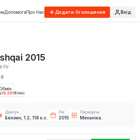
ни
Допомога
Про Нас
Додати Оголошення
Вхід
shqai 2015
й Ріг
 ₴
Обмін
д
19 251
₴/міс
Двигун
Рік
Передача
Бензин, 1.2, 118 к.с.
2015
Механіка