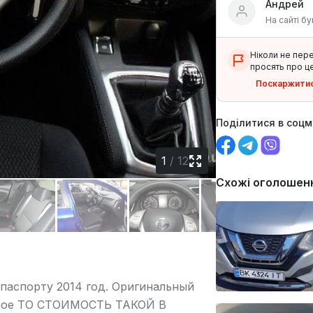
Андрей
На сайті бу
Ніколи не пер
просять про це
Поскаржити
Поділитися в соц
1
/
12
Схожі оголошен
. паспорту 2014 год. Оригинальный
жное ТО СТОИМОСТЬ ТАКОЙ В