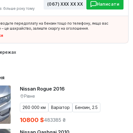
(067) ХХХ ХХ ХХ
Написати
в: більше року тому
еводьте передоплату на бензин тощо по телефону, якщо вас
 – це шахрайство, залиште скаргу на оголошення.
ся
мережах
ня
Nissan Rogue 2016
Рівне
260 000 км
Варіатор
Бензин, 2.5
10800 $
483385 ₴
Nissan Qashqai 2010