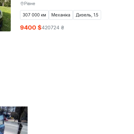
Рівне
307 000 км
Механіка
Дизель, 1.5
9400 $
420724 ₴