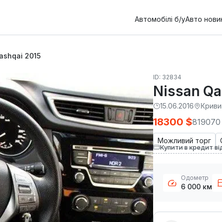
Автомобілі б/у
Авто нови
ashqai 2015
ID: 32834
Nissan Qa
15.06.2016
Криви
18300 $
819070
Можливий торг
Купити в кредит ві
Одометр
6 000 км