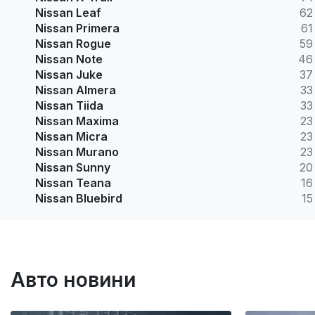
Nissan Leaf
62
Nissan Primera
61
Nissan Rogue
59
Nissan Note
46
Nissan Juke
37
Nissan Almera
33
Nissan Tiida
33
Nissan Maxima
23
Nissan Micra
23
Nissan Murano
23
Nissan Sunny
20
Nissan Teana
16
Nissan Bluebird
15
Авто новини