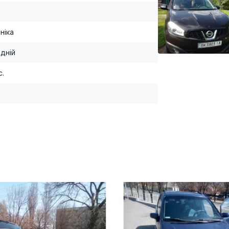
ніка
дній
с.