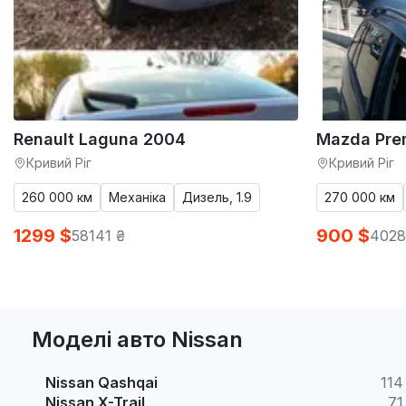
Renault Laguna 2004
Mazda Pre
Кривий Ріг
Кривий Ріг
260 000 км
Механіка
Дизель, 1.9
270 000 км
1299 $
900 $
58141 ₴
4028
Моделі авто Nissan
Nissan Qashqai
114
Nissan X-Trail
71