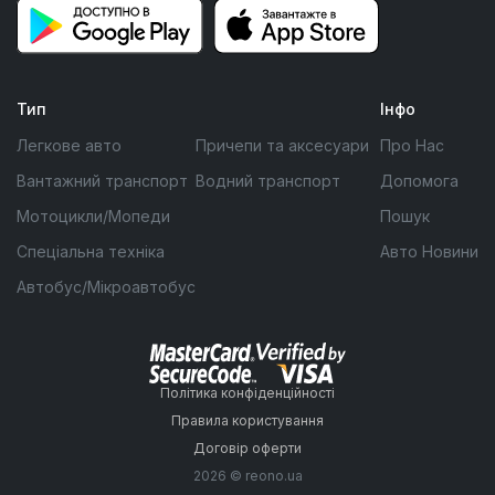
Тип
Інфо
Легкове авто
Причепи та аксесуари
Про Нас
Вантажний транспорт
Водний транспорт
Допомога
Мотоцикли/Мопеди
Пошук
Спеціальна техніка
Авто Новини
Автобус/Мікроавтобус
Політика конфіденційності
Правила користування
Договір оферти
2026 © reono.ua