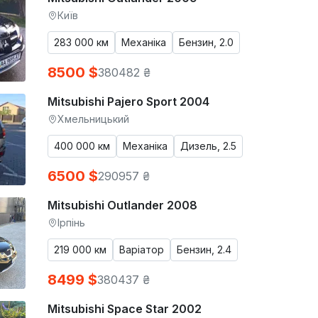
Київ
283 000 км
Механіка
Бензин, 2.0
8500 $
380482 ₴
Mitsubishi Pajero Sport 2004
Хмельницький
400 000 км
Механіка
Дизель, 2.5
6500 $
290957 ₴
Mitsubishi Outlander 2008
Ірпінь
219 000 км
Варіатор
Бензин, 2.4
8499 $
380437 ₴
Mitsubishi Space Star 2002