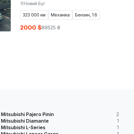
Новий Буг
323 000 км
Механіка
Бензин, 1.6
2000 $
89525 ₴
Mitsubishi Pajero Pinin
2
Mitsubishi Diamante
1
Mitsubishi L-Series
1