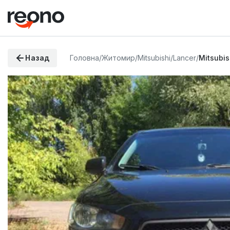
Назад
Головна
/
Житомир
/
Mitsubishi
/
Lancer
/
Mitsubis