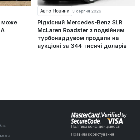
Авто Новини
3 серпня 2026
g може
Рідкісний Mercedes-Benz SLR
ША
McLaren Roadster з подвійним
турбонаддувом продали на
аукціоні за 344 тисячі доларів
Нас
Політика конфіденційності
Правила користування
мога