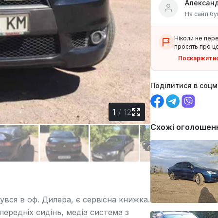
Алексан
На сайті бу
Ніколи не пер
просять про це
Поскаржити
Поділитися в соц
1
/
12
Схожі оголошен
увся в оф. Дилера, є сервісна книжка.
 передніх сидінь, медіа система з