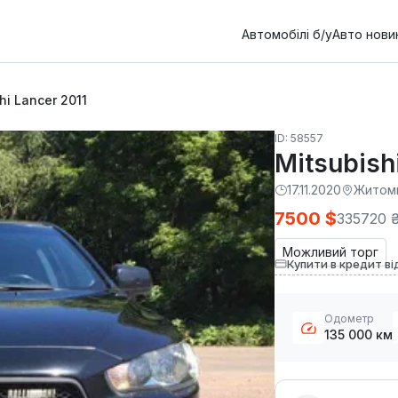
Автомобілі б/у
Авто нови
hi Lancer 2011
ID: 58557
Mitsubish
17.11.2020
Житом
7500 $
335720 
Можливий торг
Купити в кредит ві
Одометр
135 000 км