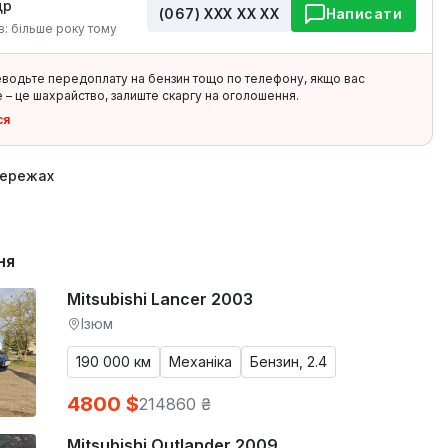
др
(067) ХХХ ХХ ХХ
Написати
в: більше року тому
еводьте передоплату на бензин тощо по телефону, якщо вас
 – це шахрайство, залиште скаргу на оголошення.
ся
мережах
ня
Mitsubishi Lancer 2003
Ізюм
190 000 км
Механіка
Бензин, 2.4
4800 $
214860 ₴
Mitsubishi Outlander 2009