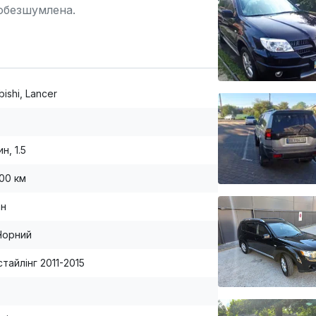
 обезшумлена.
bishi, Lancer
н, 1.5
000 км
ан
Чорний
тайлінг 2011-2015