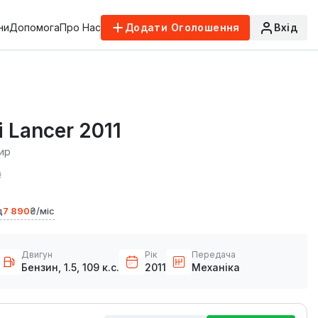
ни
Допомога
Про Нас
Додати Оголошення
Вхід
i Lancer 2011
ир
₴
д
7 890
₴/міс
Двигун
Рік
Передача
Бензин, 1.5, 109 к.с.
2011
Механіка