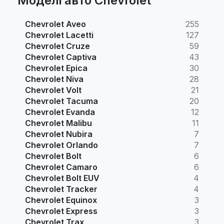
Моделі авто Chevrolet
Chevrolet Aveo
255
Chevrolet Lacetti
127
Chevrolet Cruze
59
Chevrolet Captiva
43
Chevrolet Epica
30
Chevrolet Niva
28
Chevrolet Volt
21
Chevrolet Tacuma
20
Chevrolet Evanda
12
Chevrolet Malibu
11
Chevrolet Nubira
7
Chevrolet Orlando
7
Chevrolet Bolt
6
Chevrolet Camaro
6
Chevrolet Bolt EUV
4
Chevrolet Tracker
4
Chevrolet Equinox
3
Chevrolet Express
3
Chevrolet Trax
3