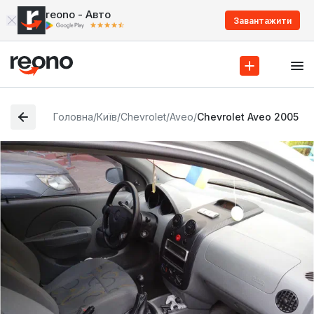
reono - Авто
Завантажити
Головна
/
Київ
/
Chevrolet
/
Aveo
/
Chevrolet Aveo 2005