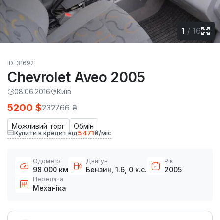
1
/
16
ID: 31692
Chevrolet Aveo 2005
08.06.2016
Київ
5200 $
232766 ₴
Можливий торг
Обмін
Купити в кредит від
5 471
₴/міс
Одометр
Двигун
Рік
98 000 км
Бензин, 1.6, 0 к.с.
2005
Передача
Механіка