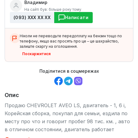
Владимир
На сайті був: більше року тому
(093) ХХХ ХХ ХХ
Написати
Ніколи не переводьте передоплату на бензин тощо по
телефону, якщо вас просять про це – це шахрайство,
залиште скаргу на оголошення.
Поскаржитися
Поділитися в соцмережах
Опис
Продаю CHEVROLET AVEO LS, двигатель - 1, 6 і,
Корейская сборка, покупал для семьи, ездила по
месту про что и говорит пробег 98 тис. км. , авто
в отличном состоянии, двигатель работает
отлично - масла не ест, в салоне не курили,