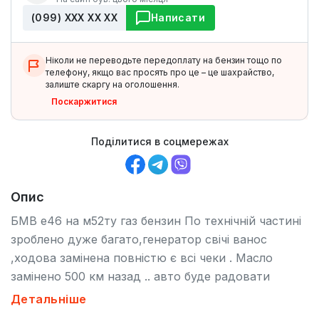
(099) ХХХ ХХ ХХ
Написати
Ніколи не переводьте передоплату на бензин тощо по
телефону, якщо вас просять про це – це шахрайство,
залиште скаргу на оголошення.
Поскаржитися
Поділитися в соцмережах
Опис
БМВ е46 на м52ту газ бензин По технічній частині
зроблено дуже багато,генератор свічі ванос
,ходова замінена повністю є всі чеки . Масло
замінено 500 км назад .. авто буде радовати
покупця .капіталовкладень не потребує .деталі за
Детальніше
телефоном….стоіть гбо