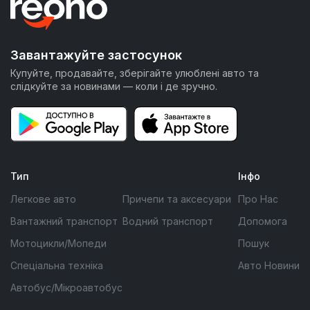
Завантажуйте застосунок
Купуйте, продавайте, зберігайте улюблені авто та
слідкуйте за новинами — коли і де зручно.
Тип
Інфо
Легкове авто
Причепи та аксесуари
Про Нас
Вантажний транспорт
Водний транспорт
Допомога
Мотоцикли/Мопеди
Пошук
Спеціальна техніка
Авто Новини
Автобус/Мікроавтобус