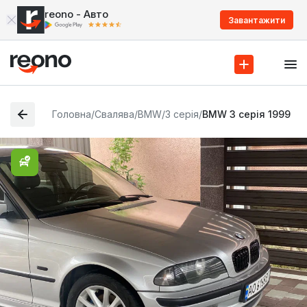
reono - Авто
Завантажити
Головна
/
Свалява
/
BMW
/
3 серія
/
BMW 3 серія 1999