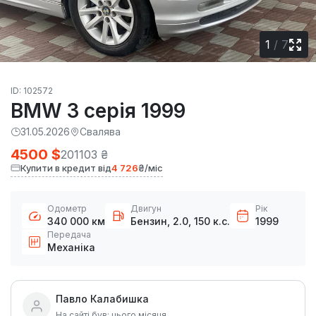
1
/
7
ID: 102572
BMW 3 серія 1999
31.05.2026
Свалява
4500 $
201103 ₴
Купити в кредит від
4 726
₴/міс
Одометр
Двигун
Рік
340 000 км
Бензин, 2.0, 150 к.с.
1999
Передача
Механіка
Павло Калабишка
На сайті був: цього місяця