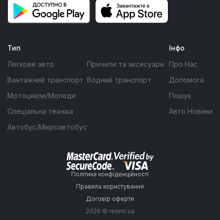
Тип
Інфо
Легкове авто
Причепи та аксесуари
Про Нас
Вантажний транспорт
Водний транспорт
Допомога
Мотоцикли/Мопеди
Пошук
Спеціальна техніка
Авто Новини
Автобус/Мікроавтобус
Політика конфіденційності
Правила користування
Договір оферти
2026 © reono.ua