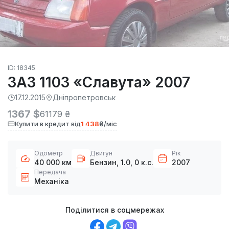
ID: 18345
ЗАЗ 1103 «Славута» 2007
17.12.2015
Дніпропетровськ
1367 $
61179 ₴
Купити в кредит від
1 438
₴/міс
Одометр
Двигун
Рік
40 000 км
Бензин, 1.0, 0 к.с.
2007
Передача
Механіка
Поділитися в соцмережах