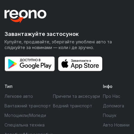
Завантажуйте застосунок
Купуйте, продавайте, зберігайте улюблені авто та
слідкуйте за новинами — коли і де зручно.
Тип
Інфо
Легкове авто
Причепи та аксесуари
Про Нас
Вантажний транспорт
Водний транспорт
Допомога
Мотоцикли/Мопеди
Пошук
Спеціальна техніка
Авто Новини