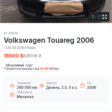
1
/
27
ID: 29204
Volkswagen Touareg 2006
25.05.2016
Київ
18500 $
828108 ₴
Можливий торг
Купити в кредит від
19 463
₴/міс
Одометр
Двигун
Рік
260 000 км
Дизель, 2.5, 0 к.с.
2006
Передача
Механіка