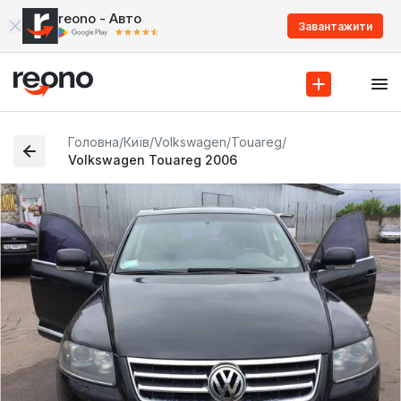
reono - Авто
Завантажити
Головна
/
Київ
/
Volkswagen
/
Touareg
/
Volkswagen Touareg 2006