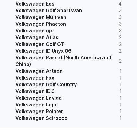
Volkswagen Eos
4
Volkswagen Golf Sportsvan
3
Volkswagen Multivan
3
Volkswagen Phaeton
3
Volkswagen up!
3
Volkswagen Atlas
2
Volkswagen Golf GTI
2
Volkswagen ID.Unyx 06
2
Volkswagen Passat (North America and
2
China)
Volkswagen Arteon
1
Volkswagen Fox
1
Volkswagen Golf Country
1
Volkswagen ID.3
1
Volkswagen Lavida
1
Volkswagen Lupo
1
Volkswagen Pointer
1
Volkswagen Scirocco
1