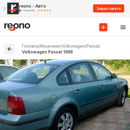
reono - Авто
Завантажити
Головна
/
Мукачеве
/
Volkswagen
/
Passat
/
Volkswagen Passat 1998