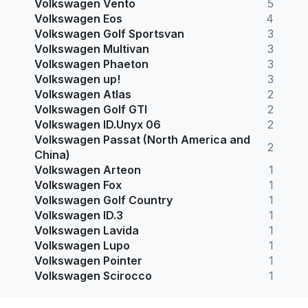
Volkswagen Vento
5
Volkswagen Eos
4
Volkswagen Golf Sportsvan
3
Volkswagen Multivan
3
Volkswagen Phaeton
3
Volkswagen up!
3
Volkswagen Atlas
2
Volkswagen Golf GTI
2
Volkswagen ID.Unyx 06
2
Volkswagen Passat (North America and
2
China)
Volkswagen Arteon
1
Volkswagen Fox
1
Volkswagen Golf Country
1
Volkswagen ID.3
1
Volkswagen Lavida
1
Volkswagen Lupo
1
Volkswagen Pointer
1
Volkswagen Scirocco
1