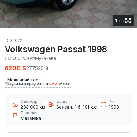
1
/
7
ID: 34072
Volkswagen Passat 1998
28.06.2016
Мукачеве
6200 $
277528 ₴
Можливий торг
Купити в кредит від
6 523
₴/міс
Одометр
Двигун
Рік
288 000 км
Бензин, 1.6, 101 к.с.
1998
Передача
Механіка