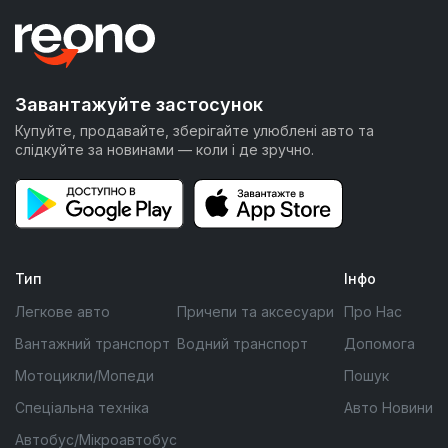
Завантажуйте застосунок
Купуйте, продавайте, зберігайте улюблені авто та
слідкуйте за новинами — коли і де зручно.
Тип
Інфо
Легкове авто
Причепи та аксесуари
Про Нас
Вантажний транспорт
Водний транспорт
Допомога
Мотоцикли/Мопеди
Пошук
Спеціальна техніка
Авто Новини
Автобус/Мікроавтобус