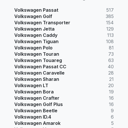
Volkswagen Passat
517
Volkswagen Golf
385
Volkswagen Transporter
154
Volkswagen Jetta
129
Volkswagen Caddy
113
Volkswagen Tiguan
108
Volkswagen Polo
81
Volkswagen Touran
73
Volkswagen Touareg
63
Volkswagen Passat CC
40
Volkswagen Caravelle
28
Volkswagen Sharan
21
Volkswagen LT
20
Volkswagen Bora
19
Volkswagen Crafter
16
Volkswagen Golf Plus
16
Volkswagen Beetle
9
Volkswagen ID.4
6
Volkswagen Amarok
5