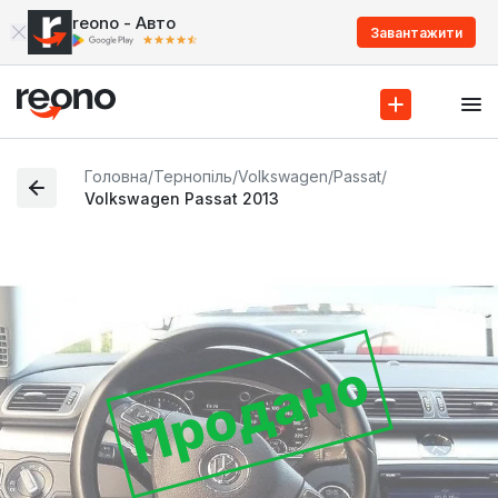
reono - Авто
Завантажити
Головна
/
Тернопіль
/
Volkswagen
/
Passat
/
Volkswagen Passat 2013
Продано