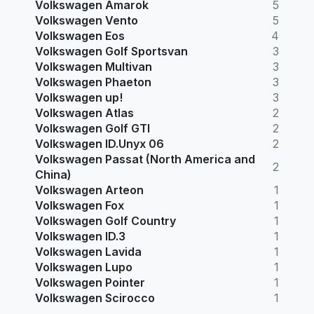
Volkswagen Amarok
5
Volkswagen Vento
5
Volkswagen Eos
4
Volkswagen Golf Sportsvan
3
Volkswagen Multivan
3
Volkswagen Phaeton
3
Volkswagen up!
3
Volkswagen Atlas
2
Volkswagen Golf GTI
2
Volkswagen ID.Unyx 06
2
Volkswagen Passat (North America and
2
China)
Volkswagen Arteon
1
Volkswagen Fox
1
Volkswagen Golf Country
1
Volkswagen ID.3
1
Volkswagen Lavida
1
Volkswagen Lupo
1
Volkswagen Pointer
1
Volkswagen Scirocco
1