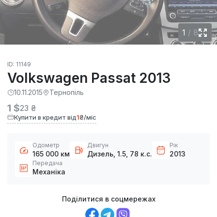
1
/
8
ID: 11149
Volkswagen Passat 2013
10.11.2015
Тернопіль
1 $
23 ₴
Купити в кредит від
1
₴/міс
Одометр
Двигун
Рік
165 000 км
Дизель, 1.5, 78 к.с.
2013
Передача
Механіка
Поділитися в соцмережах