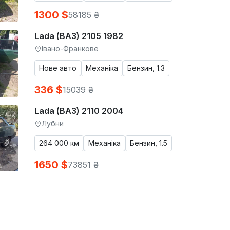
1300 $
58185 ₴
Lada (ВАЗ) 2105 1982
Івано-Франкове
Нове авто
Механіка
Бензин, 1.3
336 $
15039 ₴
Lada (ВАЗ) 2110 2004
Лубни
264 000 км
Механіка
Бензин, 1.5
1650 $
73851 ₴