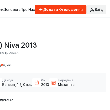
ни
Допомога
Про Нас
Додати Оголошення
Вхід
) Niva 2013
опетровськ
д
0
₴/міс
Двигун
Рік
Передача
Бензин, 1.7, 0 к.с.
2013
Механіка
мережах