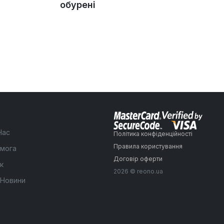
обурені
Нас
Політика конфіденційності
Правила користування
мога
Договір оферти
к
2026 © reono.ua
 Новини