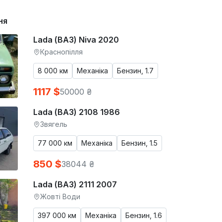
ня
Lada (ВАЗ) Niva 2020
Краснопілля
8 000 км
Механіка
Бензин, 1.7
1117 $
50000 ₴
Lada (ВАЗ) 2108 1986
Звягель
77 000 км
Механіка
Бензин, 1.5
850 $
38044 ₴
Lada (ВАЗ) 2111 2007
Жовті Води
397 000 км
Механіка
Бензин, 1.6