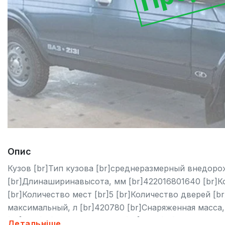
Опис
Кузов [br]Тип кузова [br]среднеразмерный внедорож
[br]Длинаширинавысота, мм [br]422016801640 [br]Ко
[br]Количество мест [br]5 [br]Количество дверей [
максимальный, л [br]420780 [br]Снаряженная масса, 
[br]500 [br]Полная масса, кг [br]1850 [br]Клиренс, м
Детальніше