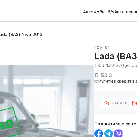
Автомобілі б/у
Авто нови
ada (ВАЗ) Niva 2013
ID: 3284
Lada (ВАЗ
06.11.2015
Дніпр
0 $
0 ₴
Купити в кредит ві
Одометр
но
Поділитися в соц