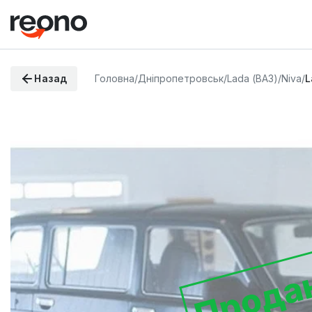
Назад
Головна
/
Дніпропетровськ
/
Lada (ВАЗ)
/
Niva
/
L
Прода