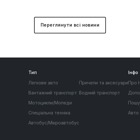
Переглянути всі новини
Тип
Інфо
Легкове авто
Причепи та аксесуари
Про 
Вантажний транспорт
Водний транспорт
Допо
Мотоцикли/Мопеди
Пошу
Спеціальна техніка
Авто
Автобус/Мікроавтобус