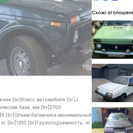
Схожі оголошен
ник [br]Класс автомобиля [br]J
лесная база, мм [br]2700
br]5 [br]Объем багажника минимальный
кг [br]1350 [br]Грузоподъемность, кг
м [br]228 [br]Объем топливного бака,