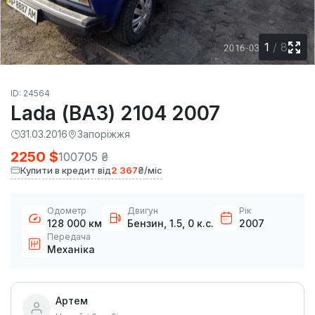
1
/
8
ID: 24564
Lada (ВАЗ) 2104 2007
31.03.2016
Запоріжжя
2250 $
100705 ₴
Купити в кредит від
2 367
₴/міс
Одометр
Двигун
Рік
128 000 км
Бензин, 1.5, 0 к.с.
2007
Передача
Механіка
Артем