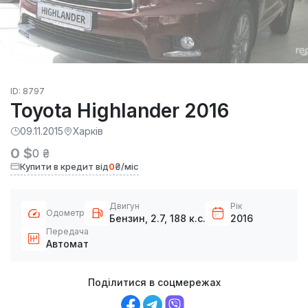
ID: 8797
Toyota Highlander 2016
09.11.2015
Харків
0 $
0 ₴
Купити в кредит від
0
₴/міс
Двигун
Рік
Одометр
Бензин, 2.7, 188 к.с.
2016
Передача
Автомат
Поділитися в соцмережах