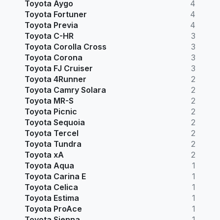
Toyota Aygo
4
Toyota Fortuner
4
Toyota Previa
4
Toyota C-HR
3
Toyota Corolla Cross
3
Toyota Corona
3
Toyota FJ Cruiser
3
Toyota 4Runner
2
Toyota Camry Solara
2
Toyota MR-S
2
Toyota Picnic
2
Toyota Sequoia
2
Toyota Tercel
2
Toyota Tundra
2
Toyota xA
2
Toyota Aqua
1
Toyota Carina E
1
Toyota Celica
1
Toyota Estima
1
Toyota ProAce
1
Toyota Sienna
1