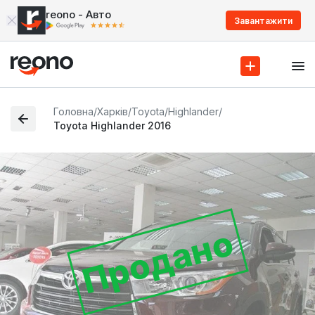
reono - Авто
Завантажити
Головна
/
Харків
/
Toyota
/
Highlander
/
Toyota Highlander 2016
Продано