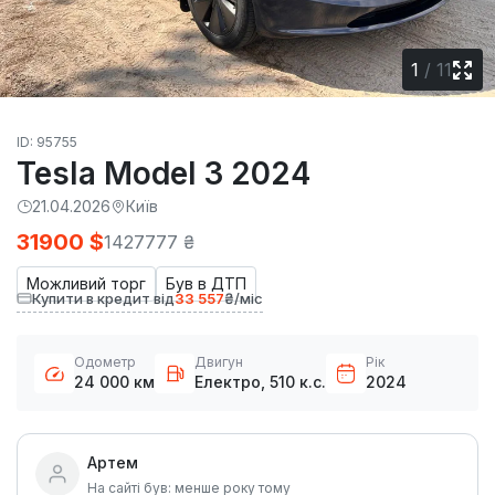
1
/
11
ID: 95755
Tesla Model 3 2024
21.04.2026
Київ
31900 $
1427777 ₴
Можливий торг
Був в ДТП
Купити в кредит від
33 557
₴/міс
Одометр
Двигун
Рік
24 000 км
Електро, 510 к.с.
2024
Артем
На сайті був: менше року тому