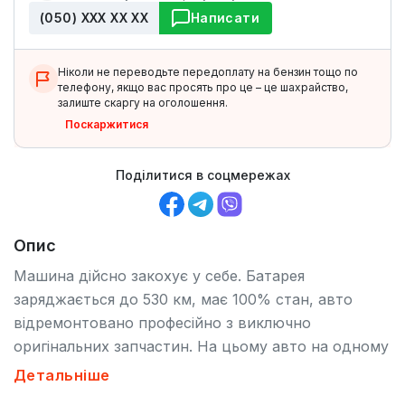
(050) ХХХ ХХ ХХ
Написати
Ніколи не переводьте передоплату на бензин тощо по
телефону, якщо вас просять про це – це шахрайство,
залиште скаргу на оголошення.
Поскаржитися
Поділитися в соцмережах
Опис
Машина дійсно закохує у себе. Батарея
заряджається до 530 км, має 100% стан, авто
відремонтовано професійно з виключно
оригінальних запчастин. На цьому авто на одному
заряді з Києва можна потрапити до Львова,
Детальніше
Одеси, Харкова чи Запоріжжя. В умовах весни-літа