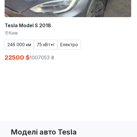
Tesla Model S 2018
Київ
246 000 км
75 кВт•г
Електро
22500 $
1007053 ₴
Моделі авто Tesla