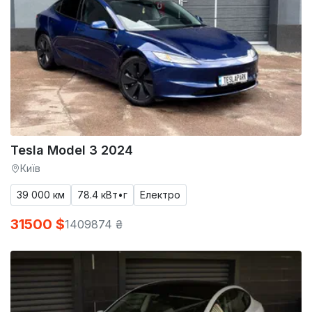
Tesla Model 3 2024
Київ
39 000 км
78.4 кВт•г
Електро
31500 $
1409874 ₴