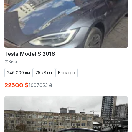
Tesla Model S 2018
Київ
246 000 км
75 кВт•г
Електро
22500 $
1007053 ₴