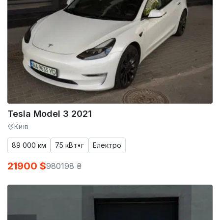
Tesla Model 3 2021
Київ
89 000 км
75 кВт•г
Електро
21900 $
980198 ₴