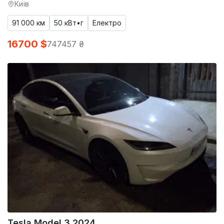
Київ
91 000 км
50 кВт•г
Електро
16700 $
747457 ₴
Tesla Model 3 2024