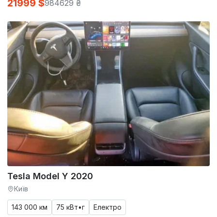
21999 $
984629 ₴
Tesla Model Y 2020
Київ
143 000 км
75 кВт•г
Електро