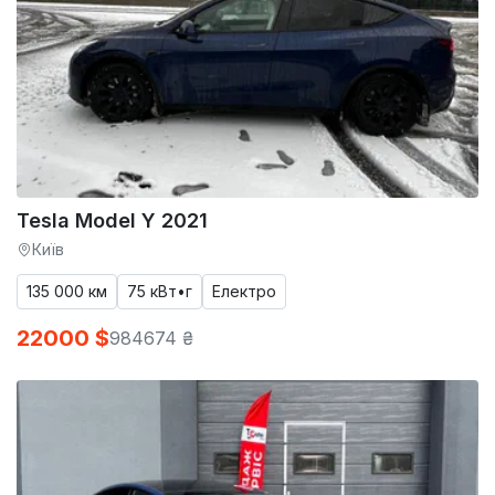
Tesla Model Y 2021
Київ
135 000 км
75 кВт•г
Електро
22000 $
984674 ₴