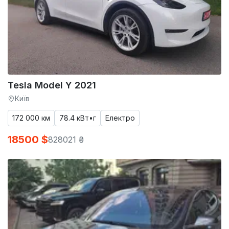
Tesla Model Y 2021
Київ
172 000 км
78.4 кВт•г
Електро
18500 $
828021 ₴