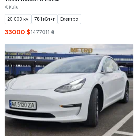
Київ
20 000 км
78.1 кВт•г
Електро
33000 $
1477011 ₴