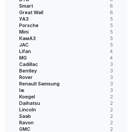
Smart
6
Great Wall
6
УАЗ
5
Porsche
5
Mini
5
КамАЗ
5
JAC
5
Lifan
4
MG
4
Cadillac
3
Bentley
3
Rover
3
Renault Samsung
3
Іж
3
Koegel
2
Daihatsu
2
Lincoln
2
Saab
2
Ravon
2
GMC
2