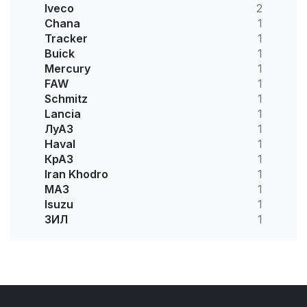
Iveco
2
Chana
1
Tracker
1
Buick
1
Mercury
1
FAW
1
Schmitz
1
Lancia
1
ЛуАЗ
1
Haval
1
КрАЗ
1
Iran Khodro
1
МАЗ
1
Isuzu
1
ЗИЛ
1