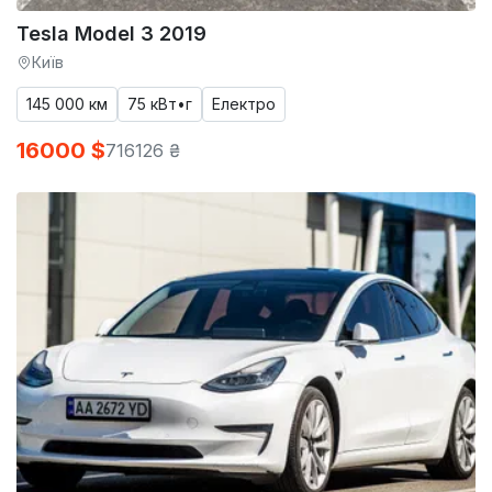
Tesla Model 3 2019
Київ
145 000 км
75 кВт•г
Електро
16000 $
716126 ₴