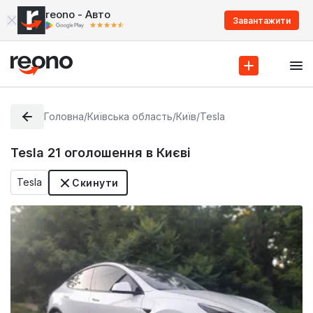
reono - Авто
Завантажити
Головна
/
Київська область
/
Київ
/
Tesla
Tesla
21
оголошення в Києві
Tesla
Скинути