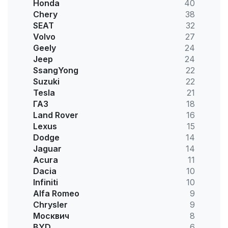
Honda
40
Chery
38
SEAT
32
Volvo
27
Geely
24
Jeep
24
SsangYong
22
Suzuki
22
Tesla
21
ГАЗ
18
Land Rover
16
Lexus
15
Dodge
14
Jaguar
14
Acura
11
Dacia
10
Infiniti
10
Alfa Romeo
9
Chrysler
9
Москвич
8
BYD
6