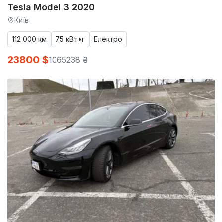
Tesla Model 3 2020
Київ
112 000 км
75 кВт•г
Електро
23800 $
1065238 ₴