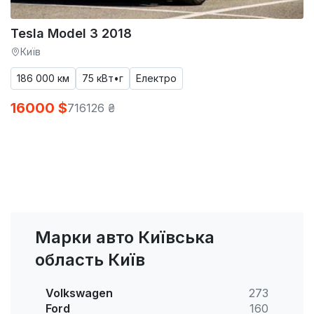
Tesla Model 3 2018
Київ
186 000 км
75 кВт•г
Електро
16000 $
716126 ₴
Марки авто Київська
область Київ
Volkswagen
273
Ford
160