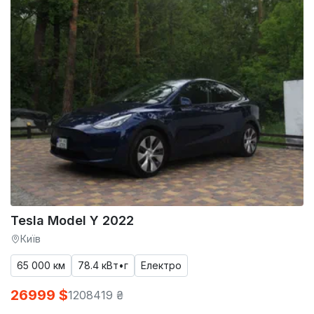
Tesla Model Y 2022
Київ
65 000 км
78.4 кВт•г
Електро
26999 $
1208419 ₴