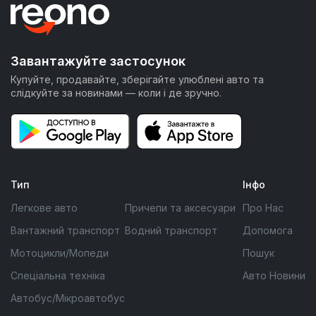
Завантажуйте застосунок
Купуйте, продавайте, зберігайте улюблені авто та
слідкуйте за новинами — коли і де зручно.
Тип
Інфо
Легкове авто
Причепи та аксесуари
Про Нас
Вантажний транспорт
Водний транспорт
Допомога
Мотоцикли/Мопеди
Пошук
Спеціальна техніка
Авто Новини
Автобус/Мікроавтобус