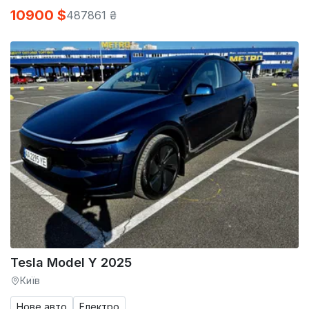
10900 $
487861 ₴
Tesla Model Y 2025
Київ
Нове авто
Електро