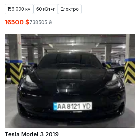
156 000 км
60 кВт•г
Електро
16500 $
738505 ₴
Tesla Model 3 2019