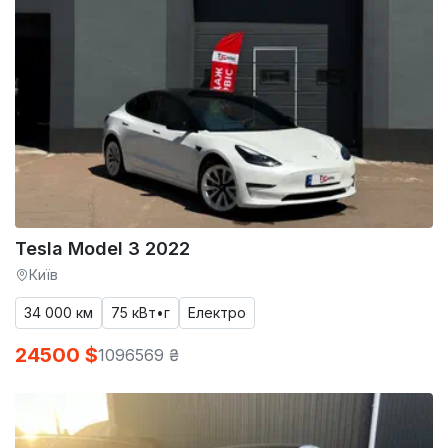
Tesla Model 3 2022
Київ
34 000 км
75 кВт•г
Електро
24500 $
1096569 ₴