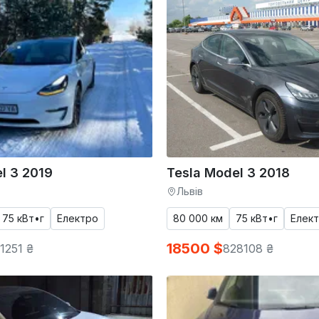
l 3 2019
Tesla Model 3 2018
Львів
75 кВт•г
Електро
80 000 км
75 кВт•г
Елек
18500 $
1251 ₴
828108 ₴