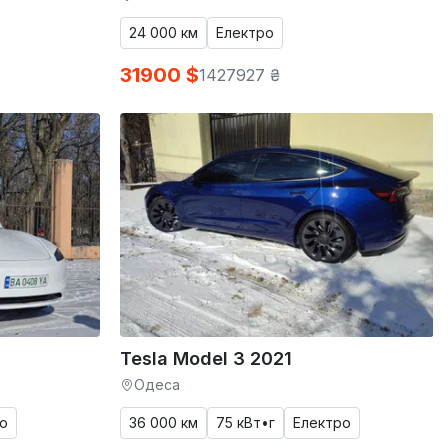
24 000 км
Електро
31900 $
1427927 ₴
Tesla Model 3 2021
Одеса
о
36 000 км
75 кВт•г
Електро