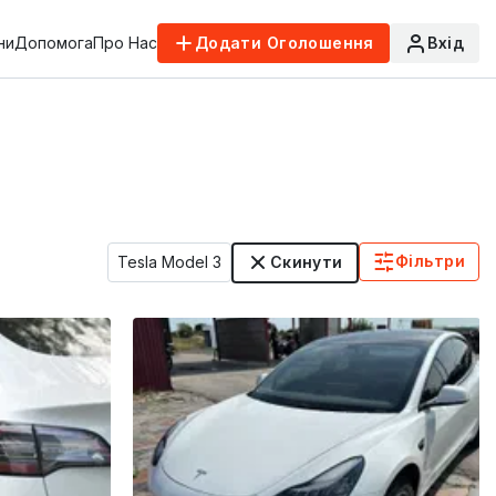
ни
Допомога
Про Нас
Додати Оголошення
Вхід
Фільтри
Tesla Model 3
Скинути