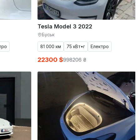
Tesla Model 3 2022
Буськ
тро
81 000 км
75 кВт•г
Електро
22300 $
998206 ₴