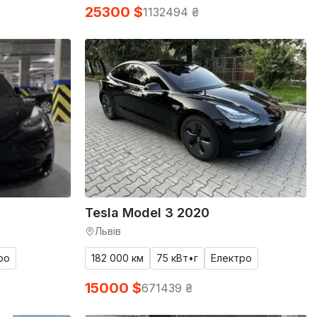
25300 $
1132494 ₴
Tesla Model 3 2020
Львів
ро
182 000 км
75 кВт•г
Електро
15000 $
671439 ₴