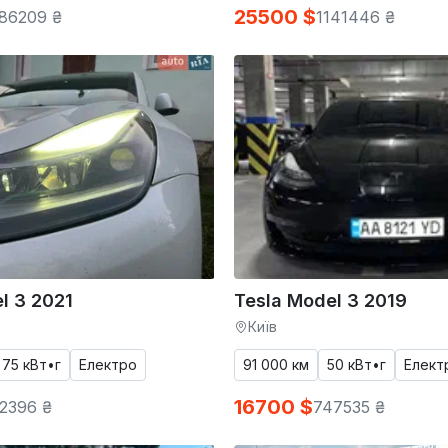
25500 $
186209 ₴
1141446 ₴
l 3 2021
Tesla Model 3 2019
Київ
75 кВт•г
Електро
91 000 км
50 кВт•г
Елект
16700 $
2396 ₴
747535 ₴