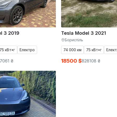
l 3 2019
Tesla Model 3 2021
Бориспіль
75 кВт•г
Електро
74 000 км
75 кВт•г
Елек
18500 $
7061 ₴
828108 ₴