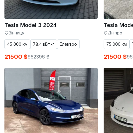
Tesla Model 3 2024
Tesla Mode
Вінниця
Дніпро
45 000 км
78.4 кВт•г
Електро
75 000 км
21500 $
21500 $
962396 ₴
96