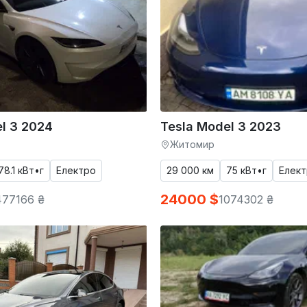
l 3 2024
Tesla Model 3 2023
Житомир
78.1 кВт•г
Електро
29 000 км
75 кВт•г
Елек
24000 $
477166 ₴
1074302 ₴