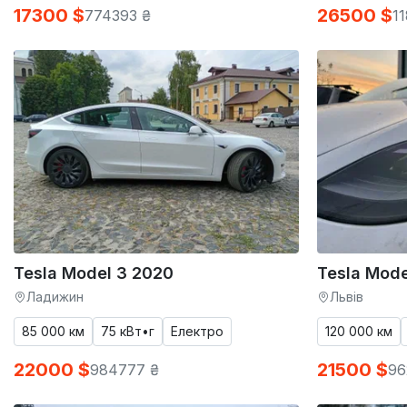
17300 $
26500 $
774393 ₴
1
Tesla Model 3 2020
Tesla Mode
Ладижин
Львів
85 000 км
75 кВт•г
Електро
120 000 км
22000 $
21500 $
984777 ₴
96