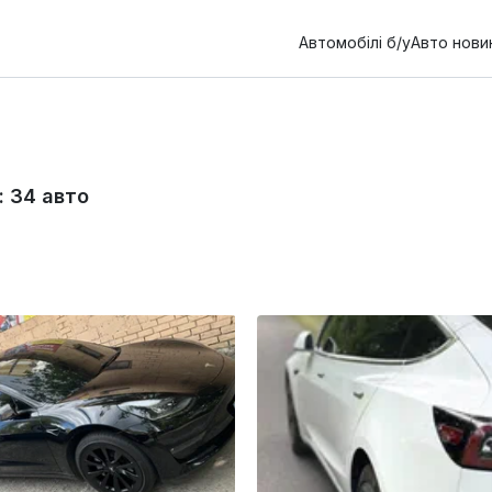
Автомобілі б/у
Авто нови
:
34
авто