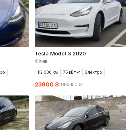
Tesla Model 3 2020
Київ
тро
112 000 км
75 кВт•г
Електро
23800 $
1065350 ₴