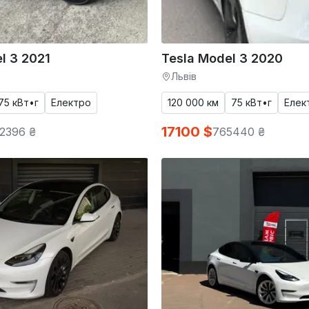
l 3 2021
Tesla Model 3 2020
Львів
75 кВт•г
Електро
120 000 км
75 кВт•г
Елек
17100 $
2396 ₴
765440 ₴