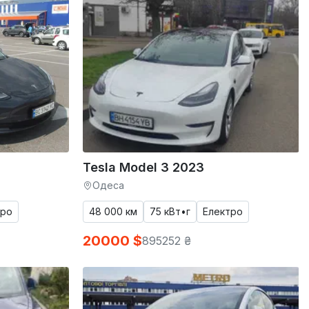
Tesla Model 3 2023
Одеса
тро
48 000 км
75 кВт•г
Електро
20000 $
895252 ₴