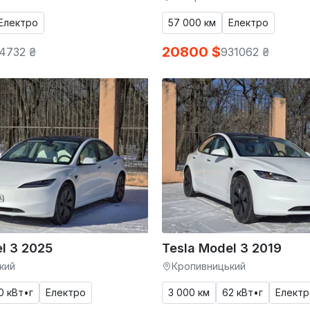
Електро
57 000 км
Електро
20800 $
4732 ₴
931062 ₴
l 3 2025
Tesla Model 3 2019
кий
Кропивницький
0 кВт•г
Електро
3 000 км
62 кВт•г
Електр