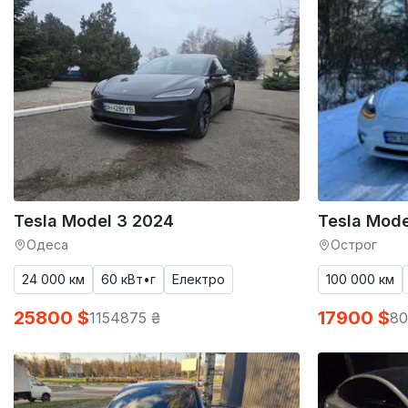
Tesla Model 3 2024
Tesla Mode
Одеса
Острог
24 000 км
60 кВт•г
Електро
100 000 км
25800 $
17900 $
1154875 ₴
80