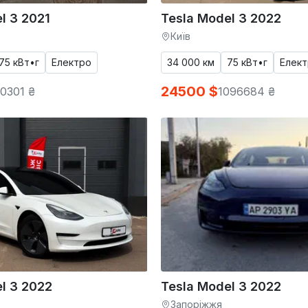
l 3 2021
Tesla Model 3 2022
Київ
75 кВт•г
Електро
34 000 км
75 кВт•г
Елек
24500 $
0301 ₴
1096684 ₴
l 3 2022
Tesla Model 3 2022
Запоріжжя