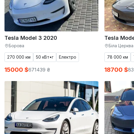
Tesla Model 3 2020
Tesla Mode
Борова
Біла Церква
270 000 км
50 кВт•г
Електро
78 000 км
15000 $
18700 $
671439 ₴
83