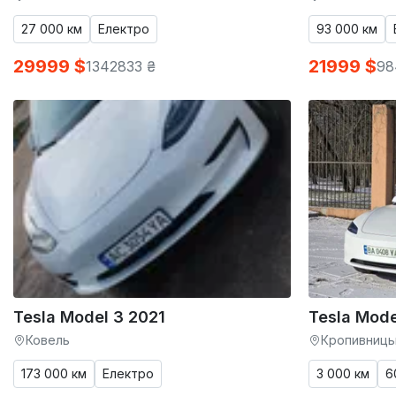
27 000 км
Електро
93 000 км
29999 $
21999 $
1342833 ₴
98
Tesla Model 3 2021
Tesla Mode
Ковель
Кропивниць
173 000 км
Електро
3 000 км
6