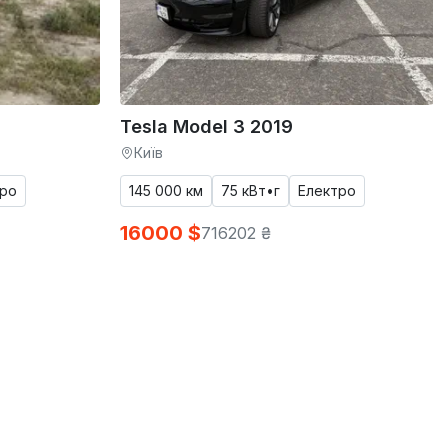
Tesla Model 3 2019
Київ
тро
145 000 км
75 кВт•г
Електро
16000 $
716202 ₴