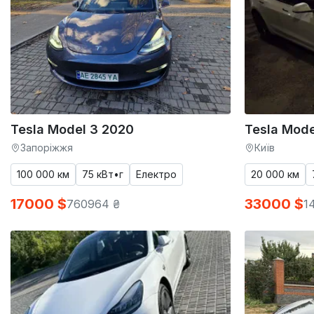
Tesla Model 3 2020
Tesla Mode
Запоріжжя
Київ
100 000 км
75 кВт•г
Електро
20 000 км
17000 $
33000 $
760964 ₴
1