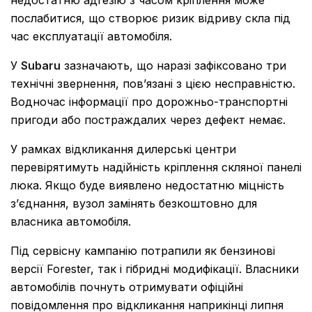
недостатню адгезію з часом кріплення може
послабитися, що створює ризик відриву скла під
час експлуатації автомобіля.
У
Subaru
зазначають, що наразі зафіксовано три
технічні звернення, пов’язані з цією несправністю.
Водночас інформації про дорожньо-транспортні
пригоди або постраждалих через дефект немає.
У рамках відкликання дилерські центри
перевірятимуть надійність кріплення скляної панелі
люка. Якщо буде виявлено недостатню міцність
з’єднання, вузол замінять безкоштовно для
власника автомобіля.
Під сервісну кампанію потрапили як бензинові
версії Forester, так і гібридні модифікації. Власники
автомобілів почнуть отримувати офіційні
повідомлення про відкликання наприкінці липня