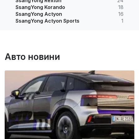
SsangYong Rexton
24
SsangYong Korando
18
SsangYong Actyon
16
SsangYong Actyon Sports
1
Авто новини