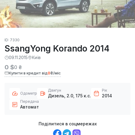
ID: 7330
SsangYong Korando 2014
09.11.2015
Київ
0 $
0 ₴
Купити в кредит від
0
₴/міс
Двигун
Рік
Одометр
Дизель, 2.0, 175 к.с.
2014
Передача
Автомат
Поділитися в соцмережах