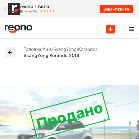
reono - Авто
Завантажити
Головна
/
Київ
/
SsangYong
/
Korando
/
SsangYong Korando 2014
Продано