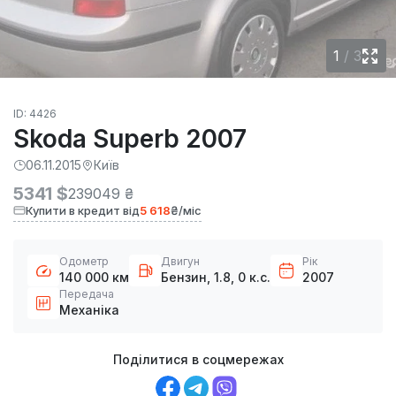
1
/
3
ID: 4426
Skoda Superb 2007
06.11.2015
Київ
5341 $
239049 ₴
Купити в кредит від
5 618
₴/міс
Одометр
Двигун
Рік
140 000 км
Бензин, 1.8, 0 к.с.
2007
Передача
Механіка
Поділитися в соцмережах