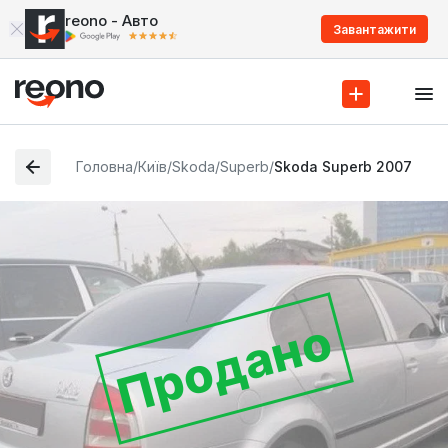
reono - Авто
Завантажити
Головна
/
Київ
/
Skoda
/
Superb
/
Skoda Superb 2007
Продано