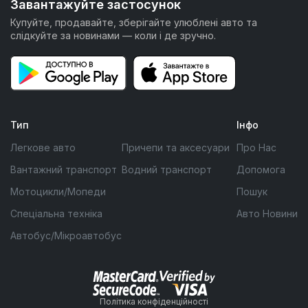
Завантажуйте застосунок
Купуйте, продавайте, зберігайте улюблені авто та
слідкуйте за новинами — коли і де зручно.
Тип
Інфо
Легкове авто
Причепи та аксесуари
Про Нас
Вантажний транспорт
Водний транспорт
Допомога
Мотоцикли/Мопеди
Пошук
Спеціальна техніка
Авто Новини
Автобус/Мікроавтобус
Політика конфіденційності