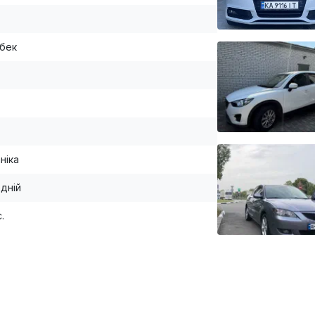
бек
ніка
дній
с.