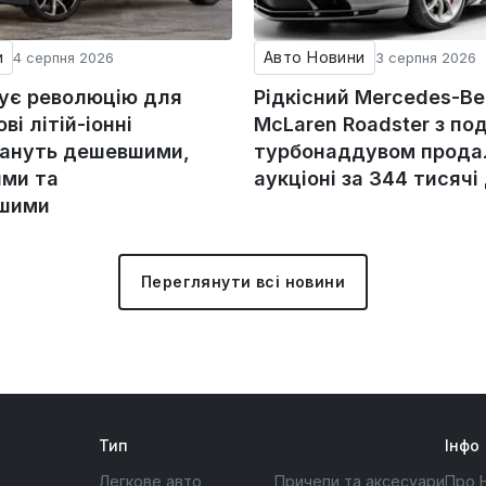
и
Авто Новини
4 серпня 2026
3 серпня 2026
тує революцію для
Рідкісний Mercedes-Be
ові літій-іонні
McLaren Roadster з по
тануть дешевшими,
турбонаддувом прода
ми та
аукціоні за 344 тисячі
ішими
Переглянути всі новини
Тип
Інфо
Легкове авто
Причепи та аксесуари
Про 