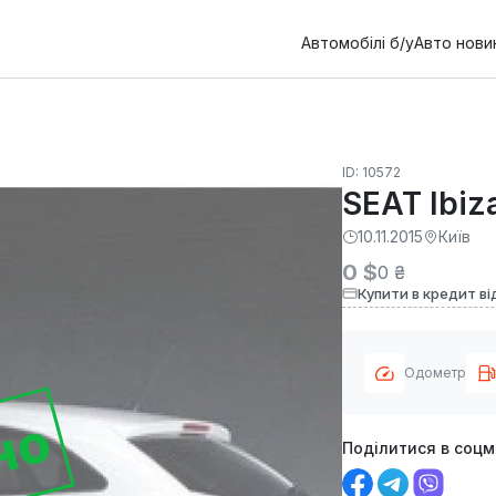
Автомобілі б/у
Авто нови
ID: 10572
SEAT Ibiz
10.11.2015
Київ
0 $
0 ₴
Купити в кредит ві
Одометр
но
Поділитися в соц