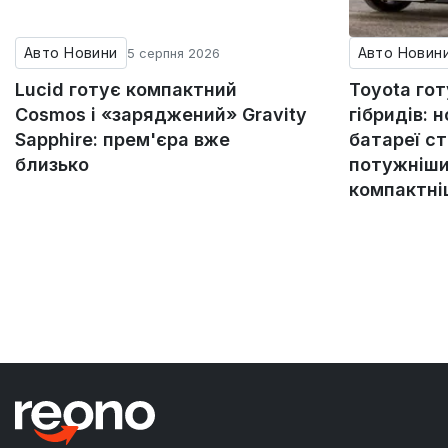
Авто Новини
Авто Новин
5 серпня 2026
Lucid готує компактний
Toyota го
Cosmos і «заряджений» Gravity
гібридів: н
Sapphire: прем'єра вже
батареї с
близько
потужніши
компактн