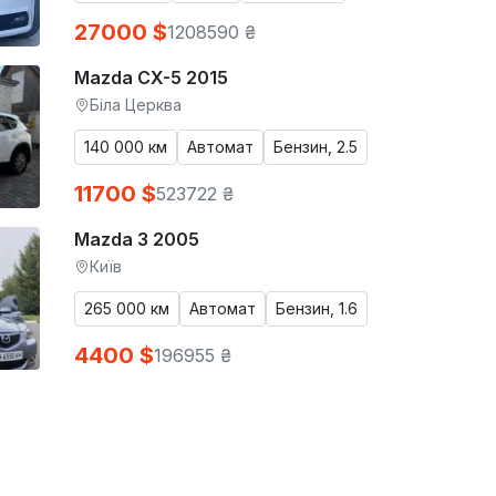
27000 $
1208590 ₴
Mazda CX-5 2015
Біла Церква
140 000 км
Автомат
Бензин, 2.5
11700 $
523722 ₴
Mazda 3 2005
Київ
265 000 км
Автомат
Бензин, 1.6
4400 $
196955 ₴