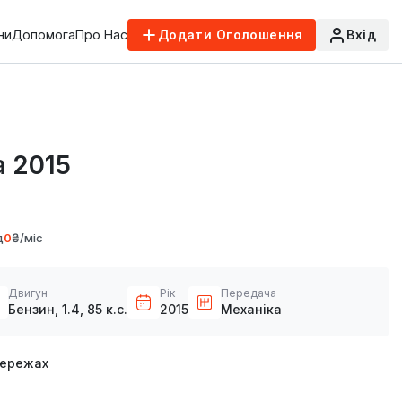
ни
Допомога
Про Нас
Додати Оголошення
Вхід
a 2015
д
0
₴/міс
Двигун
Рік
Передача
Бензин, 1.4, 85 к.с.
2015
Механіка
мережах