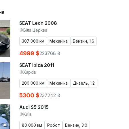
ня
SEAT Leon 2008
Біла Церква
307 000 км
Механіка
Бензин, 1.6
4999 $
223768 ₴
SEAT Ibiza 2011
Харків
200 000 км
Механіка
Дизель, 1.2
5300 $
237242 ₴
Audi S5 2015
Київ
80 000 км
Робот
Бензин, 3.0