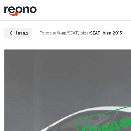
Назад
Головна
/
Київ
/
SEAT
/
Ibiza
/
SEAT Ibiza 2015
Прода