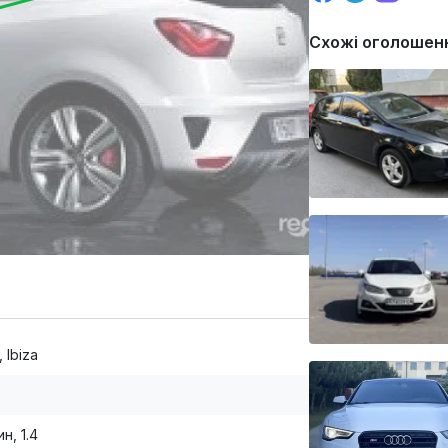
Схожі оголошен
 Ibiza
н, 1.4