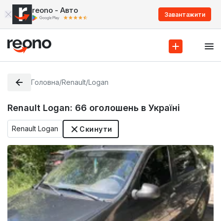
reono - Авто
Завантажити
Головна
/
Renault
/
Logan
Renault Logan:
66
оголошень в Україні
Renault Logan
Скинути