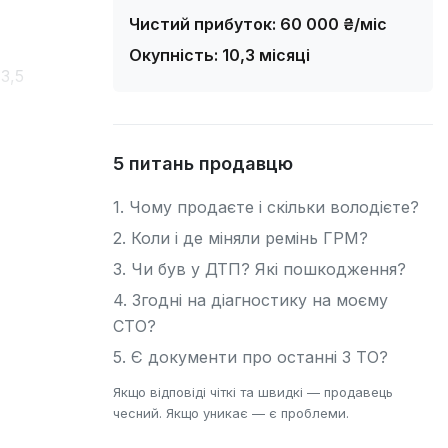
Чистий прибуток: 60 000 ₴/міс
Окупність: 10,3 місяці
3,5
т.
Ford
5 питань продавцю
1. Чому продаєте і скільки володієте?
курент
2. Коли і де міняли ремінь ГРМ?
а
3. Чи був у ДТП? Які пошкодження?
ди та
4. Згодні на діагностику на моєму
СТО?
5. Є документи про останні 3 ТО?
Якщо відповіді чіткі та швидкі — продавець
ючі
чесний. Якщо уникає — є проблеми.