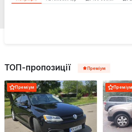
ТОП-пропозиції
Преміум
Преміум
Преміу