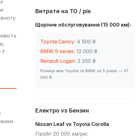
ні
ки
Витрати на ТО / рік
овноту
Щорічне обслуговування (15 000 км):
ивість
Toyota Camry
: 4 500 ₴
и,
BMW 5-series
: 12 000 ₴
-7
Renault Logan
: 3 200 ₴
Різниця між Toyota та BMW за 5 років — 37
500 ₴
Електро vs Бензин
и
овики
Nissan Leaf vs Toyota Corolla
Пробіг 20 000 км/рік: