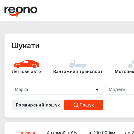
Шукати
Легкове авто
Вантажний транспорт
Мотоцик
Марка
Модель
Розширений пошук
Пошук
Популярні
Автомобілі б/у
до 100 000км
до 