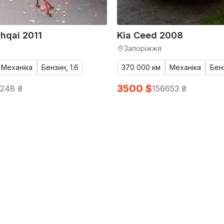
hqai 2011
Kia Ceed 2008
Запоріжжя
Механіка
Бензин, 1.6
370 000 км
Механіка
Бенз
3500 $
248 ₴
156653 ₴