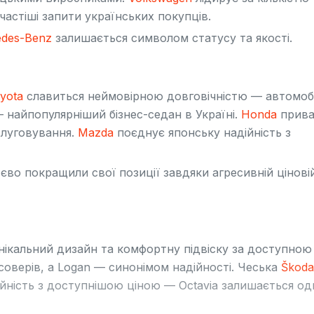
астіші запити українських покупців.
des-Benz
залишається символом статусу та якості.
yota
славиться неймовірною довговічністю — автомобіл
 найпопулярніший бізнес-седан в Україні.
Honda
прива
слуговування.
Mazda
поєднує японську надійність з
єво покращили свої позиції завдяки агресивній цінові
ікальний дизайн та комфортну підвіску за доступною
соверів, а Logan — синонімом надійності. Чеська
Škoda
йність з доступнішою ціною — Octavia залишається од