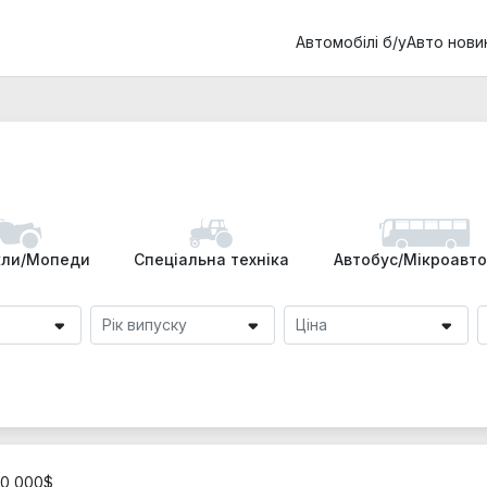
Автомобілі б/у
Авто нови
ли/Мопеди
Спеціальна техніка
Автобус/Мікроавт
Рік випуску
Ціна
20 000$