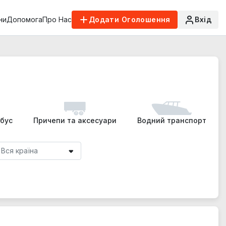
ни
Допомога
Про Нас
Додати Оголошення
Вхід
обус
Причепи та аксесуари
Водний транспорт
Вся країна