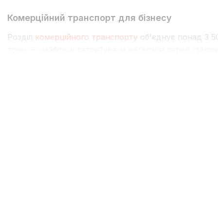
Комерційний транспорт для бізнесу
Розділ
комерційного транспорту
об'єднує понад 3 50
тонн — найбільш затребувана категорія серед підпри
категорії C — керувати можна зі звичайними правами
Renault Master
— лідер сегменту завдяки оптимальном
Transit
— легенда комерційного транспорту з 1965 рок
мінімальними витратами.
Mercedes Sprinter
— еталон
Sprinter за трохи нижчою ціною.
Для серйозних вантажних перевезень доступні автом
спецтехніка: бортові платформи, ізотермічні фургон
маніпулятори.
Електромобілі — швидкозростаючий сегмент
Український ринок електромобілів переживає справж
52%, що робить нашу країну абсолютним лідером Єв