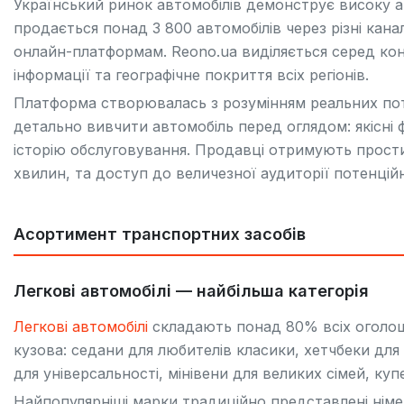
Український ринок автомобілів демонструє високу ак
продається понад 3 800 автомобілів через різні кана
онлайн-платформам. Reono.ua виділяється серед кон
інформації та географічне покриття всіх регіонів.
Платформа створювалась з розумінням реальних потр
детально вивчити автомобіль перед оглядом: якісні фо
історію обслуговування. Продавці отримують прости
хвилин, та доступ до величезної аудиторії потенційн
Асортимент транспортних засобів
Легкові автомобілі — найбільша категорія
Легкові автомобілі
складають понад 80% всіх оголоше
кузова: седани для любителів класики, хетчбеки для
для універсальності, мінівени для великих сімей, куп
Найпопулярніші марки традиційно представлені ні