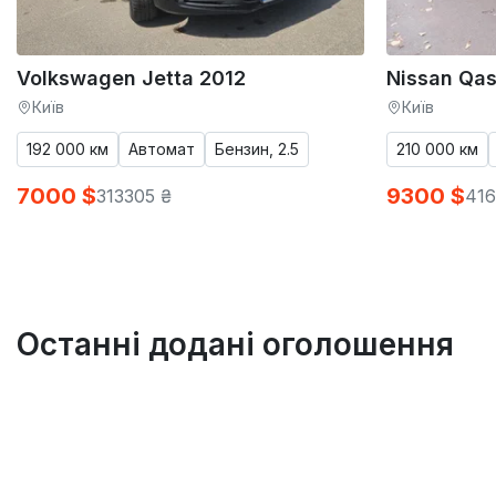
Volkswagen Jetta 2012
Nissan Qas
Київ
Київ
192 000 км
Автомат
Бензин, 2.5
210 000 км
7000 $
9300 $
313305 ₴
416
Останні додані оголошення