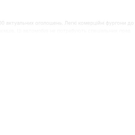
0 актуальних оголошень. Легкі комерційні фургони до 
ємців. Ці автомобілі не потребують спеціальних прав
 категорії B.
у балансу ціни, надійності та експлуатаційних витра
у, здатна проїхати 400-500 тисяч кілометрів з
 якості та комфорту.
Volkswagen Crafter
— прямий кон
обілі від
MAN
,
Volvo
,
Scania
,
DAF
. Також представлен
и, рефрижератори, тенти, автовози, цистерни, самоски
ній бум. У 2025 році зростання сегменту склало вража
ропи за темпами електрифікації транспорту. Загальна