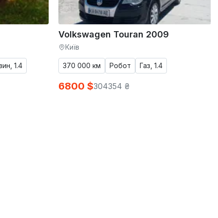
Volkswagen Touran 2009
Київ
ин, 1.4
370 000 км
Робот
Газ, 1.4
6800 $
304354 ₴