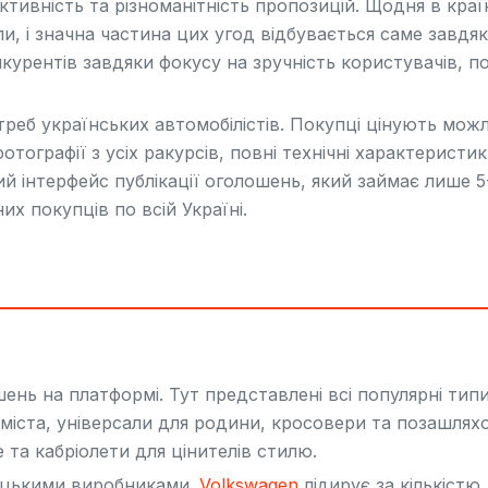
тивність та різноманітність пропозицій. Щодня в краї
ли, і значна частина цих угод відбувається саме завдя
курентів завдяки фокусу на зручність користувачів, п
еб українських автомобілістів. Покупці цінують можл
тографії з усіх ракурсів, повні технічні характеристик
й інтерфейс публікації оголошень, який займає лише 5
их покупців по всій Україні.
нь на платформі. Тут представлені всі популярні тип
 міста, універсали для родини, кросовери та позашлях
е та кабріолети для цінителів стилю.
мецькими виробниками.
Volkswagen
лідирує за кількістю