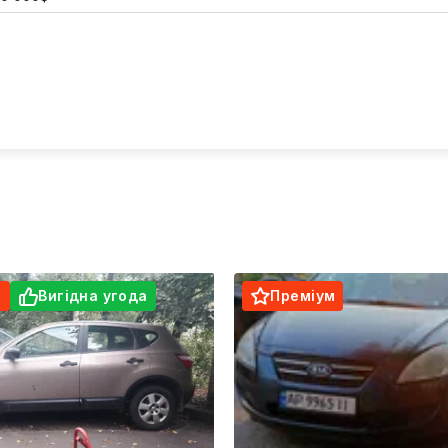
м
Вигідна угода
Преміум