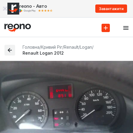
reono - Авто
Завантажити
Головна
/
Кривий Ріг
/
Renault
/
Logan
/
Renault Logan 2012