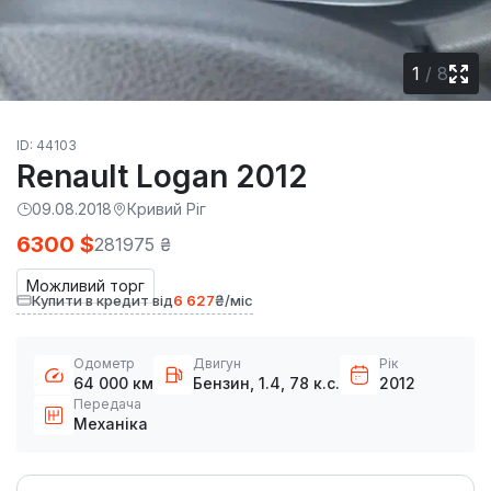
1
/
8
ID: 44103
Renault Logan 2012
09.08.2018
Кривий Ріг
6300 $
281975 ₴
Можливий торг
Купити в кредит від
6 627
₴/міс
Одометр
Двигун
Рік
64 000 км
Бензин, 1.4, 78 к.с.
2012
Передача
Механіка