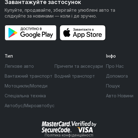
Завантажуйте застосунок
Купуйте, продавайте, зберігайте улюблені авто та
слідкуйте за новинами — коли і де зручно.
Тип
Інфо
Легкове авто
Причепи та аксесуари
Про Нас
Вантажний транспорт
Водний транспорт
Допомога
Мотоцикли/Мопеди
Пошук
Спеціальна техніка
Авто Новини
Автобус/Мікроавтобус
Політика конфіденційності