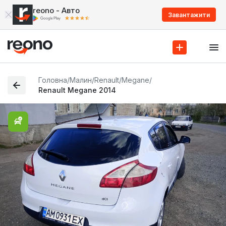
reono - Авто
Завантажити
Головна
/
Малин
/
Renault
/
Megane
/
Renault Megane 2014