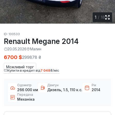
1
/
18
ID: 100533
Renault Megane 2014
20.05.2026
Малин
6700 $
299878 ₴
Можливий торг
Купити в кредит від
7 048
₴/міс
Одометр
Двигун
Рік
266 000 км
Дизель, 1.5, 110 к.с.
2014
Передача
Механіка