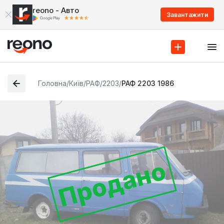
reono - Авто
Завантажити
Головна
/
Київ
/
РАФ
/
2203
/
РАФ 2203 1986
Продано