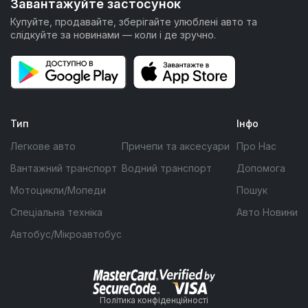
Завантажуйте застосунок
Купуйте, продавайте, зберігайте улюблені авто та
слідкуйте за новинами — коли і де зручно.
Тип
Інфо
Легкове авто
Причепи та аксесуари
Про Нас
Вантажний транспорт
Водний транспорт
Допомога
Мотоцикли/Мопеди
Пошук
Спеціальна техніка
Авто Новини
Автобус/Мікроавтобус
Політика конфіденційності