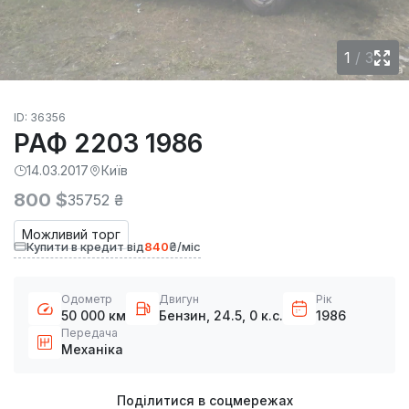
1
/
3
ID: 36356
РАФ 2203 1986
14.03.2017
Київ
800 $
35752 ₴
Можливий торг
Купити в кредит від
840
₴/міс
Одометр
Двигун
Рік
50 000 км
Бензин, 24.5, 0 к.с.
1986
Передача
Механіка
Поділитися в соцмережах