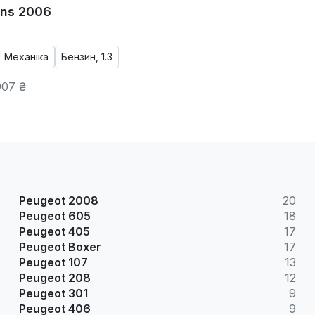
ns 2006
Механіка
Бензин, 1.3
907 ₴
Peugeot 2008
20
Peugeot 605
18
Peugeot 405
17
Peugeot Boxer
17
Peugeot 107
13
Peugeot 208
12
Peugeot 301
9
Peugeot 406
9