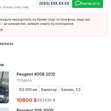
(063) ХХХ ХХ ХХ
Написати
в: більше року тому
еводьте передоплату на бензин тощо по телефону, якщо вас
 – це шахрайство, залиште скаргу на оголошення.
ся
мережах
ня
Peugeot 4008 2012
Одеса
153 000 км
Варіатор
Бензин, 2.0
10800 $
483436 ₴
Peugeot 308 2009