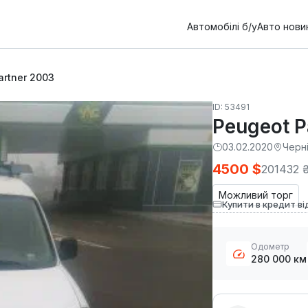
Автомобілі б/у
Авто нови
artner 2003
ID: 53491
Peugeot P
03.02.2020
Черні
4500 $
201432 
Можливий торг
Купити в кредит ві
Одометр
280 000 км