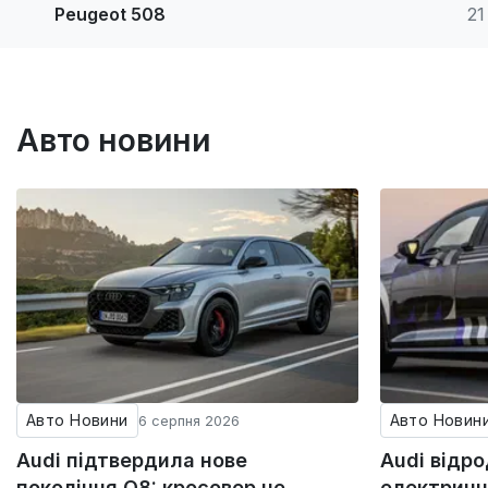
Peugeot 508
21
Авто новини
Авто Новини
Авто Новин
6 серпня 2026
Audi підтвердила нове
Audi відр
покоління Q8: кросовер не
електричн