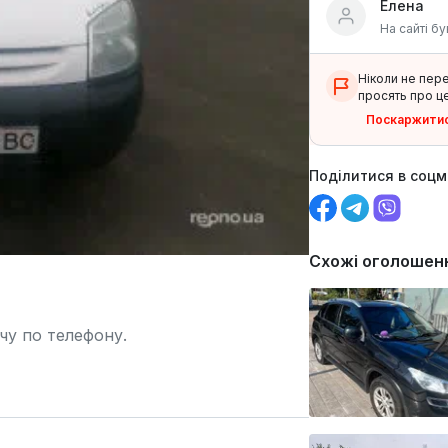
Елена
На сайті бу
Ніколи не пер
просять про це
Поскаржити
Поділитися в соц
Схожі оголошен
чу по телефону.