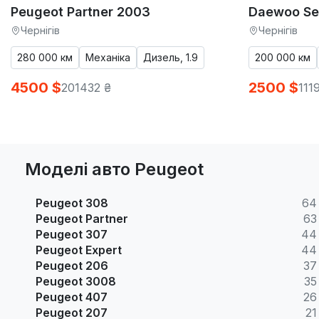
Peugeot Partner 2003
Daewoo Se
Чернігів
Чернігів
280 000 км
Механіка
Дизель, 1.9
200 000 км
4500 $
2500 $
201432 ₴
111
Моделі авто Peugeot
Peugeot 308
64
Peugeot Partner
63
Peugeot 307
44
Peugeot Expert
44
Peugeot 206
37
Peugeot 3008
35
Peugeot 407
26
Peugeot 207
21