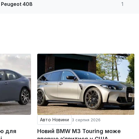
Peugeot 408
1
Авто Новини
3 серпня 2026
ію для
Новий BMW M3 Touring може
і
вперше з’явитися у США