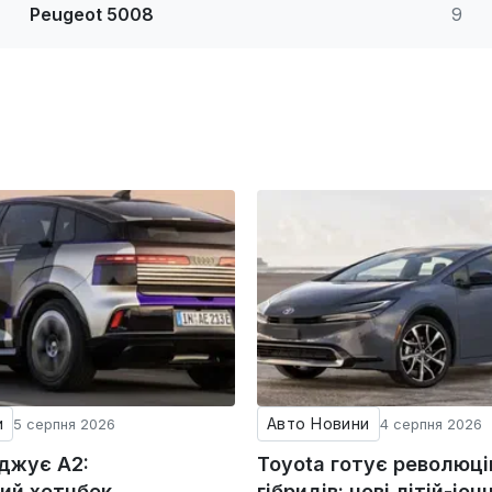
Peugeot 5008
9
и
Авто Новини
5 серпня 2026
4 серпня 2026
оджує A2:
Toyota готує революц
ий хетчбек
гібридів: нові літій-іонн