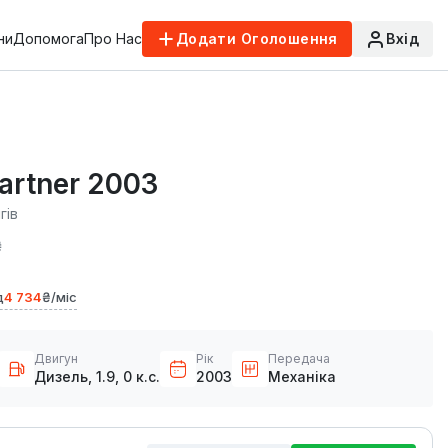
ни
Допомога
Про Нас
Додати Оголошення
Вхід
artner 2003
гів
₴
д
4 734
₴/міс
Двигун
Рік
Передача
Дизель, 1.9, 0 к.с.
2003
Механіка