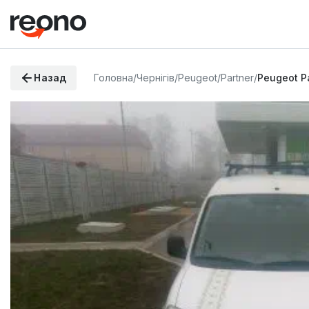
Назад
Головна
/
Чернігів
/
Peugeot
/
Partner
/
Peugeot P