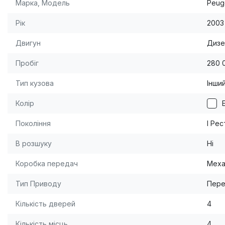
Марка, Модель
Peuge
Рік
2003
Двигун
Дизел
Пробіг
280 
Тип кузова
Інши
Колір
Покоління
I Рес
В розшуку
Ні
Коробка передач
Меха
Тип Приводу
Пере
Кількість дверей
4
Кількість місць
4