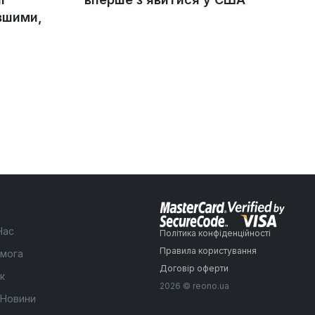
вшими,
Нас
Політика конфіденційності
Правила користування
мога
Договір оферти
к
2026 © reono.ua
 Новини