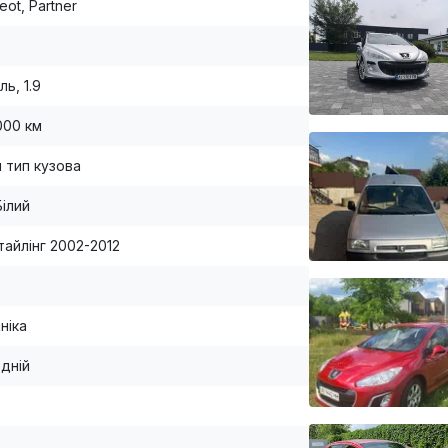
ot, Partner
ь, 1.9
000 км
й тип кузова
Білий
тайлінг 2002-2012
ніка
дній