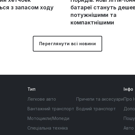
ься з запасом ходу
батареї стануть деше
потужнішими та
компактнішими
Переглянути всі новини
Тип
Інфо
Легкове авто
Причепи та аксесуари
Про 
Вантажний транспорт
Водний транспорт
Допо
Мотоцикли/Мопеди
Пошу
Спеціальна техніка
Авто