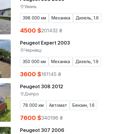
Умань
398 000 км
Механіка
Дизель, 1.6
4500 $
201432 ₴
Peugeot Expert 2003
Чернівці
350 000 км
Механіка
Дизель, 1.9
3600 $
161145 ₴
Peugeot 308 2012
Дніпро
78 000 км
Автомат
Бензин, 1.6
7600 $
340196 ₴
Peugeot 307 2006