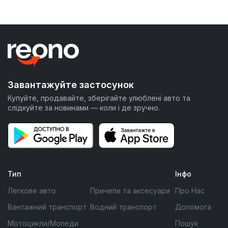
Завантажуйте застосунок
Купуйте, продавайте, зберігайте улюблені авто та
слідкуйте за новинами — коли і де зручно.
Тип
Інфо
Легкове авто
Причепи та аксесуари
Про Нас
Вантажний транспорт
Водний транспорт
Допомога
Мотоцикли/Мопеди
Пошук