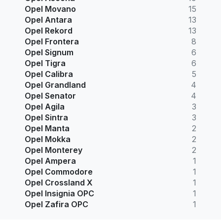
Opel Movano
15
Opel Antara
13
Opel Rekord
13
Opel Frontera
8
Opel Signum
6
Opel Tigra
6
Opel Calibra
5
Opel Grandland
4
Opel Senator
4
Opel Agila
3
Opel Sintra
3
Opel Manta
2
Opel Mokka
2
Opel Monterey
2
Opel Ampera
1
Opel Commodore
1
Opel Crossland X
1
Opel Insignia OPC
1
Opel Zafira OPC
1