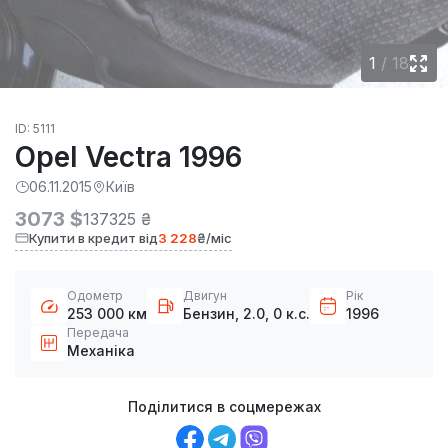
1
/
18
ID: 5111
Opel Vectra 1996
06.11.2015
Київ
3073 $
137325 ₴
Купити в кредит від
3 228
₴/міс
Одометр
Двигун
Рік
253 000 км
Бензин, 2.0, 0 к.с.
1996
Передача
Механіка
Поділитися в соцмережах