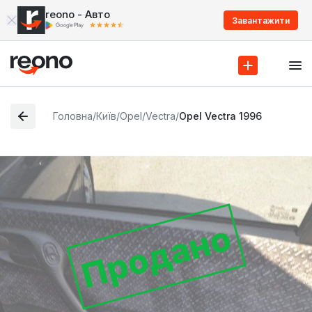
reono - Авто
Завантажити
Головна
/
Київ
/
Opel
/
Vectra
/
Opel Vectra 1996
Продано