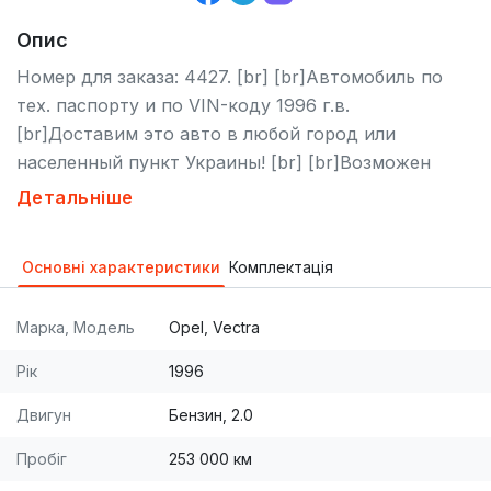
Опис
Номер для заказа: 4427. [br] [br]Автомобиль по
тех. паспорту и по VIN-коду 1996 г.в.
[br]Доставим это авто в любой город или
населенный пункт Украины! [br] [br]Возможен
обмен на любое авто (Trade-in), вопросы по
Детальніше
обмену в телефонном режиме. Автопарк
гарантирует полное сопровождение сделки и её
Основні характеристики
Комплектація
безопасность. [br] [br]Возможна продажа по
безналичному расчету. Возможен обмен.
Марка, Модель
Opel, Vectra
Детальное описание автомобиля смотрите на
нашем сайте.
Рік
1996
Двигун
Бензин, 2.0
Пробіг
253 000 км