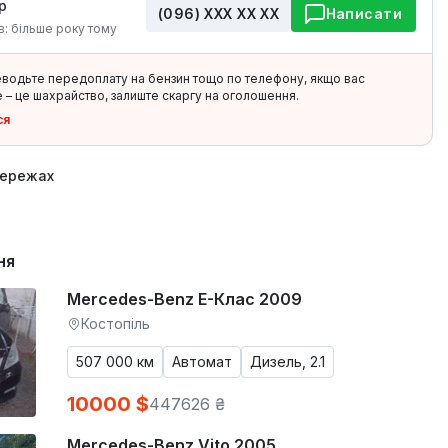
р
(096) ХХХ ХХ ХХ
Написати
в: більше року тому
еводьте передоплату на бензин тощо по телефону, якщо вас
 – це шахрайство, залиште скаргу на оголошення.
ся
мережах
ня
Mercedes-Benz E-Клас 2009
Костопіль
507 000 км
Автомат
Дизель, 2.1
10000 $
447626 ₴
Mercedes-Benz Vito 2005