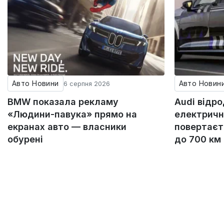
Авто Новини
Авто Новин
6 серпня 2026
BMW показала рекламу
Audi відр
«Людини-павука» прямо на
електричн
екранах авто — власники
повертаєт
обурені
до 700 км