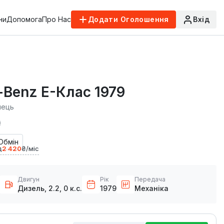
ни
Допомога
Про Нас
Додати Оголошення
Вхід
-Benz E-Клас 1979
лець
₴
Обмін
д
2 420
₴/міс
Двигун
Рік
Передача
Дизель, 2.2, 0 к.с.
1979
Механіка