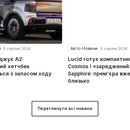
и
Авто Новини
5 серпня 2026
5 серпня 2026
оджує A2:
Lucid готує компактни
ий хетчбек
Cosmos і «заряджений»
ься з запасом ходу
Sapphire: прем'єра вж
близько
Переглянути всі новини