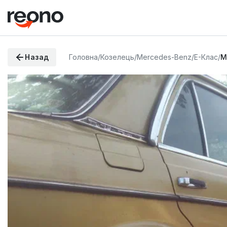
Назад
Головна
/
Козелець
/
Mercedes-Benz
/
E-Клас
/
M