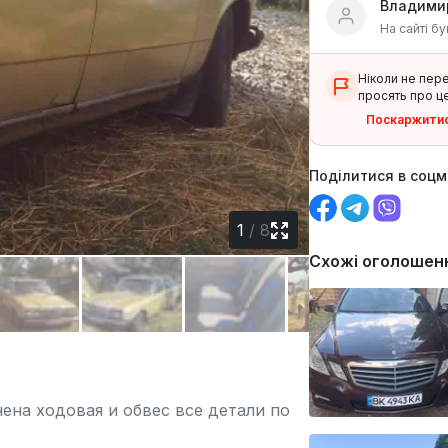
Владими
На сайті бу
Ніколи не пер
просять про це
Поскаржити
Поділитися в соц
1
/
8
Схожі оголошен
ена ходовая и обвес все детали по