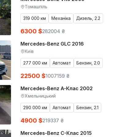
Томашпіль
319 000 км
Механіка
Дизель, 2.2
6300 $
282004 ₴
Mercedes-Benz GLC 2016
Київ
277 000 км
Автомат
Бензин, 2.0
22500 $
1007159 ₴
Mercedes-Benz A-Клас 2002
Хмельницький
290 000 км
Автомат
Бензин, 2.1
4900 $
219337 ₴
Mercedes-Benz C-Клас 2015