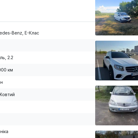
edes-Benz, E-Клас
ль, 2.2
000 км
ан
Жовтий
ніка