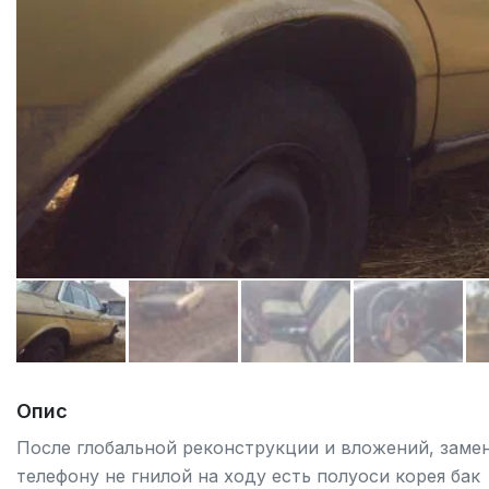
Опис
После глобальной реконструкции и вложений, замен
телефону не гнилой на ходу есть полуоси корея бак