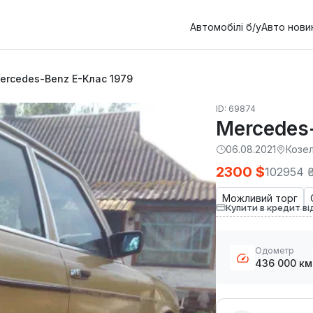
Автомобілі б/у
Авто нови
ercedes-Benz E-Клас 1979
ID: 69874
Mercedes
06.08.2021
Козе
2300 $
102954 
Можливий торг
Купити в кредит ві
Одометр
436 000 км