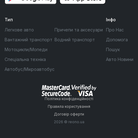
Тип
Інфо
Легкове авто
Причепи та аксесуари
Про Нас
Вантажний транспорт
Водний транспорт
Допомога
Мотоцикли/Мопеди
Пошук
Спеціальна техніка
Авто Новини
Автобус/Мікроавтобус
Політика конфіденційності
Правила користування
Договір оферти
2026 © reono.ua