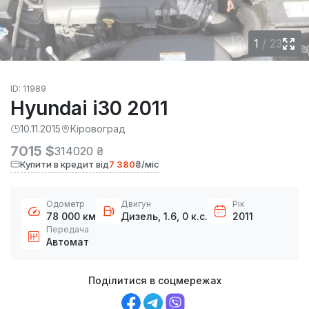
1
/
23
ID: 11989
Hyundai i30 2011
10.11.2015
Кіровоград
7015 $
314020 ₴
Купити в кредит від
7 380
₴/міс
Одометр
Двигун
Рік
78 000 км
Дизель, 1.6, 0 к.с.
2011
Передача
Автомат
Поділитися в соцмережах