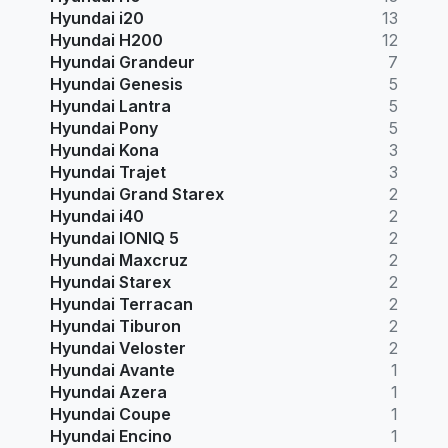
Hyundai i20
13
Hyundai H200
12
Hyundai Grandeur
7
Hyundai Genesis
5
Hyundai Lantra
5
Hyundai Pony
5
Hyundai Kona
3
Hyundai Trajet
3
Hyundai Grand Starex
2
Hyundai i40
2
Hyundai IONIQ 5
2
Hyundai Maxcruz
2
Hyundai Starex
2
Hyundai Terracan
2
Hyundai Tiburon
2
Hyundai Veloster
2
Hyundai Avante
1
Hyundai Azera
1
Hyundai Coupe
1
Hyundai Encino
1