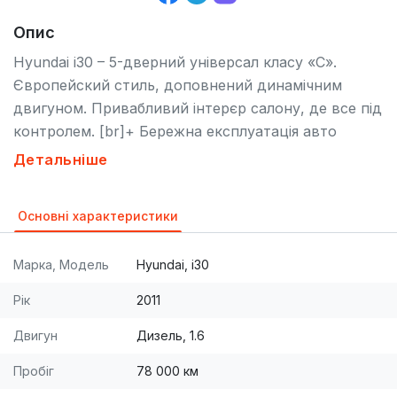
Опис
Hyundai i30 – 5-дверний універсал класу «С».
Європейский стиль, доповнений динамічним
двигуном. Привабливий інтерєр салону, де все під
контролем. [br]+ Бережна експлуатація авто
підкреслює його ідеальний стан як зовні, так і з
Детальніше
середини; в автомобілі ніколи не курили. [br]+ 2
Комплекти шин: літні та зимові. [br]+ Місткий
Основні характеристики
салон, поміститься вся ciмя…на запас є дуже
місткий багажник! :) [br]+ Економний двигун та
Марка, Модель
Hyundai, i30
хороша керованість. [br]+ Плавність та надійність
їзди. [br]+ Затишний, комфортний та надійний
Рік
2011
автомобіль. [br]Ідеальна пропозиція Hyundai i30:
Двигун
Дизель, 1.6
автомат + дизельний двигун + ЦІНА!!!)
[br]Компанія АВТОСТАР пропонує варіанти обміну
Пробіг
78 000 км
автомобіля (Trade-In). А також ми забезпечуємо