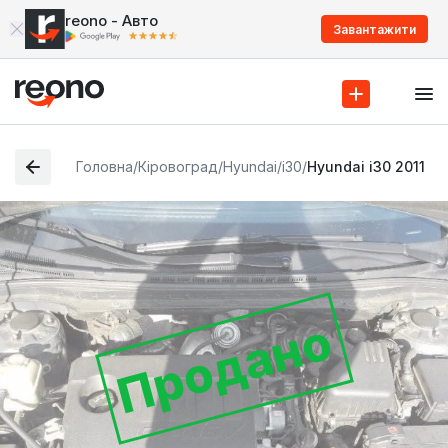
reono - Авто
Завантажити
Головна
/
Кіровоград
/
Hyundai
/
i30
/
Hyundai i30 2011
Продано