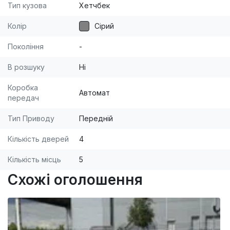
повний юридичний супровід (за необхідності).
Тип кузова
Хетчбек
[br]Телефонуйте, з радістю відповімо на всі
Колір
Сірий
запитання!
Покоління
-
В розшуку
Ні
Коробка
Автомат
передач
Тип Приводу
Передній
Кількість дверей
4
Кількість місць
5
Схожі оголошення