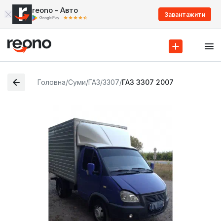
reono - Авто
Завантажити
Головна
/
Суми
/
ГАЗ
/
3307
/
ГАЗ 3307 2007