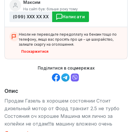
Максим
На сайті був: більше року тому
(099) ХХХ ХХ ХХ
Написати
Ніколи не переводьте передоплату на бензин тощо по
телефону, якщо вас просять про це – це шахрайство,
залиште скаргу на оголошення.
Поскаржитися
Поділитися в соцмережах
Опис
Продам Газель в хорошем состоянии Стоит
дизельный мотор от Форд транзит 2.5 не турбо
Состояния оч хорошее Машина моя лично за
копейки не отдам!!!в машину вложено очень
много денег все доведено до ума Наездников