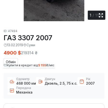
1
/
11
ID: 47494
ГАЗ 3307 2007
13.02.2019
Суми
4900 $
219314 ₴
Обмін
Купити в кредит від
5 155
₴/міс
Одометр
Двигун
Рік
468 000 км
Дизель, 2.5, 75 к.с.
2007
Передача
Механіка