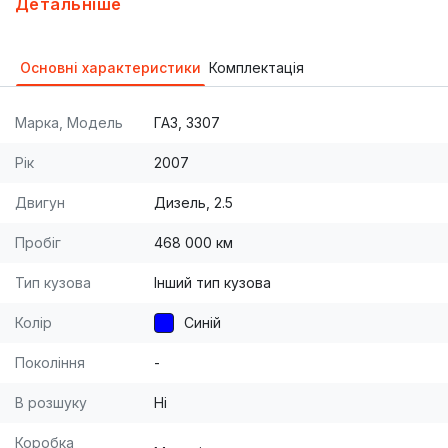
Детальніше
небыло По 4 тонны не возил Интересует обмен на
бус LT sprinter transit Источник:
Основні характеристики
Комплектація
https://auto.ria.com/auto_gaz_3202_gazel_22635131.ht
ml © AUTO.RIA.com™
Марка, Модель
ГАЗ, 3307
Рік
2007
Двигун
Дизель, 2.5
Пробіг
468 000 км
Тип кузова
Інший тип кузова
Колір
Синій
Покоління
-
В розшуку
Ні
Коробка