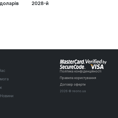
 доларів
2028-й
Нас
Політика конфіденційності
Правила користування
мога
Договір оферти
к
2026 © reono.ua
 Новини