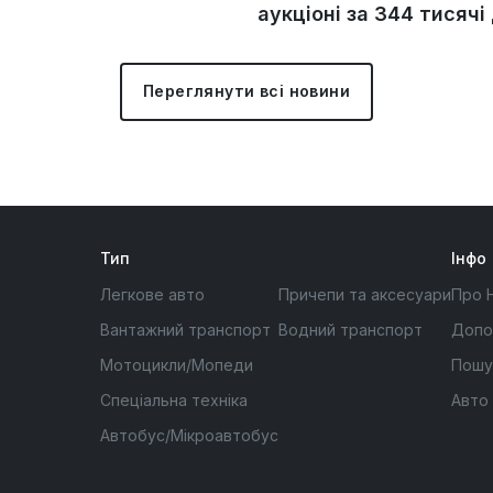
аукціоні за 344 тисячі
Переглянути всі новини
Тип
Інфо
Легкове авто
Причепи та аксесуари
Про 
Вантажний транспорт
Водний транспорт
Допо
Мотоцикли/Мопеди
Пошу
Спеціальна техніка
Авто
Автобус/Мікроавтобус