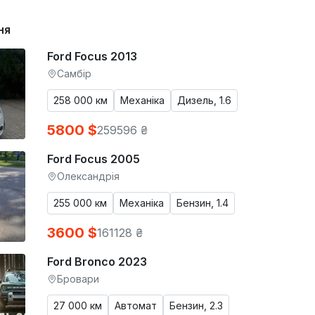
ня
Ford Focus 2013
Самбір
258 000 км
Механіка
Дизель, 1.6
5800 $
259596 ₴
Ford Focus 2005
Олександрія
255 000 км
Механіка
Бензин, 1.4
3600 $
161128 ₴
Ford Bronco 2023
Бровари
27 000 км
Автомат
Бензин, 2.3