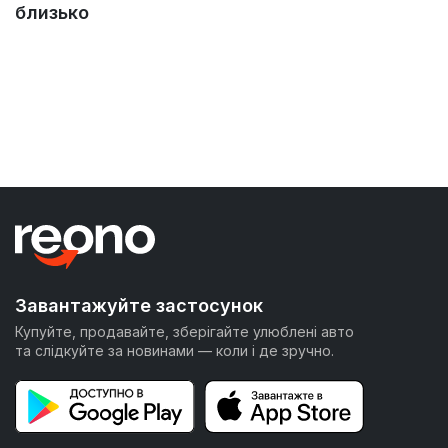
близько
Завантажуйте застосунок
Купуйте, продавайте, зберігайте улюблені авто
та слідкуйте за новинами — коли і де зручно.