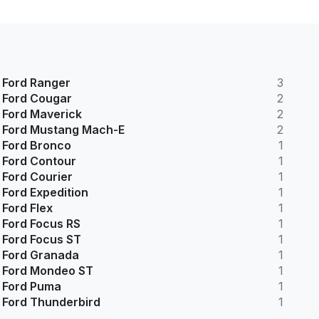
Ford Ranger
3
Ford Cougar
2
Ford Maverick
2
Ford Mustang Mach-E
2
Ford Bronco
1
Ford Contour
1
Ford Courier
1
Ford Expedition
1
Ford Flex
1
Ford Focus RS
1
Ford Focus ST
1
Ford Granada
1
Ford Mondeo ST
1
Ford Puma
1
Ford Thunderbird
1