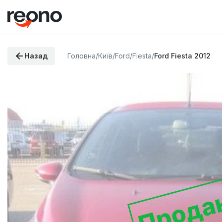
Назад
Головна
/
Київ
/
Ford
/
Fiesta
/
Ford Fiesta 2012
Прода