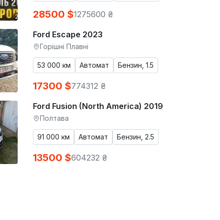
28500 $
1275600 ₴
Ford Escape 2023
Горішні Плавні
53 000 км
Автомат
Бензин, 1.5
17300 $
774312 ₴
Ford Fusion (North America) 2019
Полтава
91 000 км
Автомат
Бензин, 2.5
13500 $
604232 ₴