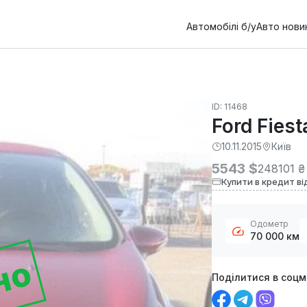
Автомобілі б/у
Авто нови
ID: 11468
Ford Fiest
10.11.2015
Київ
5543 $
248101 ₴
Купити в кредит ві
Одометр
70 000 км
но
Поділитися в соц