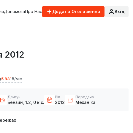
ни
Допомога
Про Нас
Додати Оголошення
Вхід
a 2012
д
5 831
₴/міс
Двигун
Рік
Передача
Бензин, 1.2, 0 к.с.
2012
Механіка
мережах