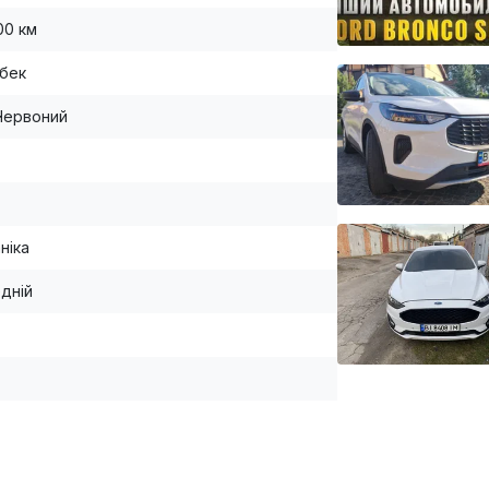
00 км
бек
Червоний
ніка
дній