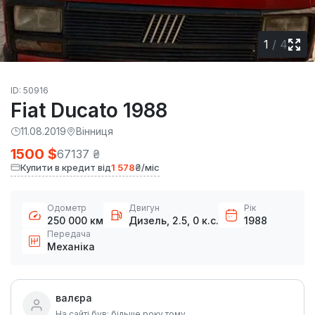
1
/
4
ID: 50916
Fiat Ducato 1988
11.08.2019
Вінниця
1500 $
67137 ₴
Купити в кредит від
1 578
₴/міс
Одометр
Двигун
Рік
250 000 км
Дизель, 2.5, 0 к.с.
1988
Передача
Механіка
валєра
На сайті був: більше року тому