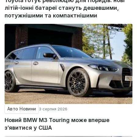
Toyota готує революцію для гібридів: нові
літій-іонні батареї стануть дешевшими,
потужнішими та компактнішими
Авто Новини
3 серпня 2026
Новий BMW M3 Touring може вперше
з’явитися у США