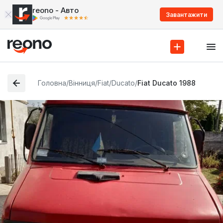
reono - Авто
Завантажити
Головна
/
Вінниця
/
Fiat
/
Ducato
/
Fiat Ducato 1988