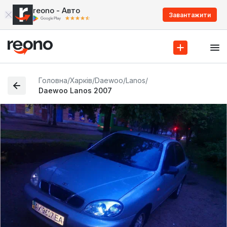
reono - Авто
Завантажити
Головна
/
Харків
/
Daewoo
/
Lanos
/
Daewoo Lanos 2007