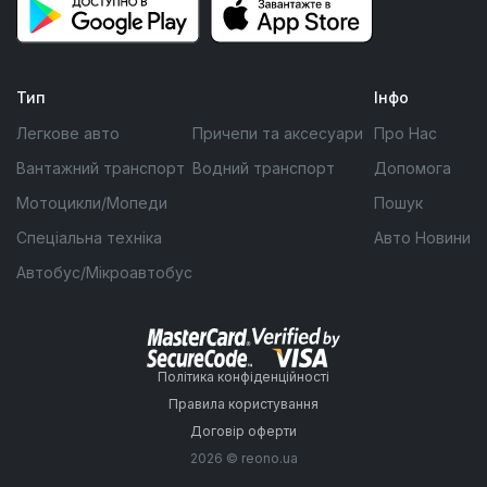
Тип
Інфо
Легкове авто
Причепи та аксесуари
Про Нас
Вантажний транспорт
Водний транспорт
Допомога
Мотоцикли/Мопеди
Пошук
Спеціальна техніка
Авто Новини
Автобус/Мікроавтобус
Політика конфіденційності
Правила користування
Договір оферти
2026 © reono.ua