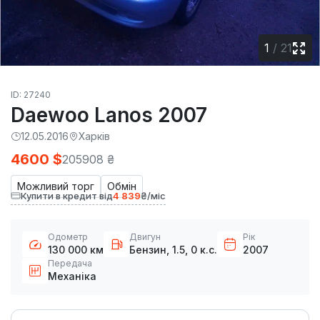
1
/
21
ID: 27240
Daewoo Lanos 2007
12.05.2016
Харків
4600 $
205908 ₴
Можливий торг
Обмін
Купити в кредит від
4 839
₴/міс
Одометр
Двигун
Рік
130 000 км
Бензин, 1.5, 0 к.с.
2007
Передача
Механіка