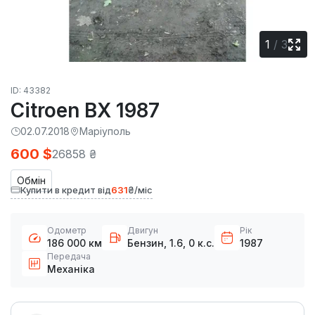
1
/
3
ID: 43382
Citroen BX 1987
02.07.2018
Маріуполь
600 $
26858 ₴
Обмін
Купити в кредит від
631
₴/міс
Одометр
Двигун
Рік
186 000 км
Бензин, 1.6, 0 к.с.
1987
Передача
Механіка