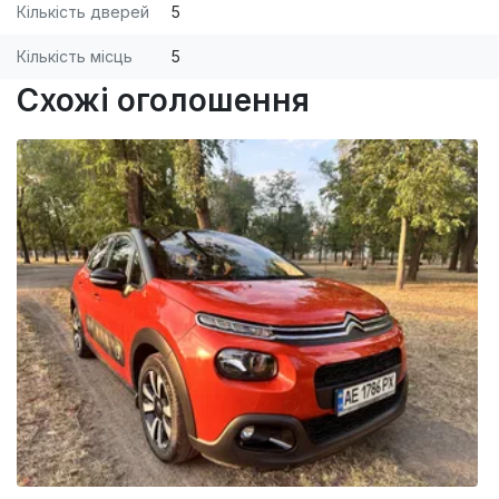
Кількість дверей
5
Кількість місць
5
Схожі оголошення