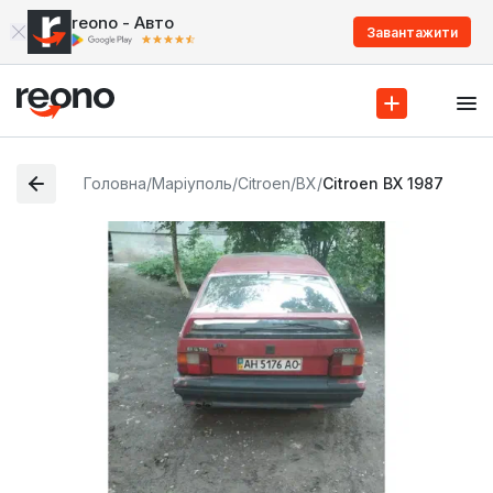
reono - Авто
Завантажити
Головна
/
Маріуполь
/
Citroen
/
BX
/
Citroen BX 1987