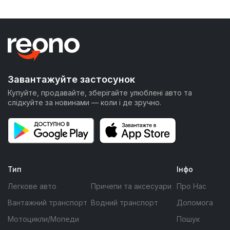
Завантажуйте застосунок
Купуйте, продавайте, зберігайте улюблені авто та
слідкуйте за новинами — коли і де зручно.
Тип
Інфо
Легкове авто
Причепи та аксесуари
Про Нас
Вантажний транспорт
Водний транспорт
Допомога
Мотоцикли/Мопеди
Пошук