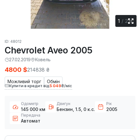
1
/
2
ID: 48012
Chevrolet Aveo 2005
27.02.2019
Ковель
4800 $
214838 ₴
Можливий торг
Обмін
Купити в кредит від
5 049
₴/міс
Одометр
Двигун
Рік
145 000 км
Бензин, 1.5, 0 к.с.
2005
Передача
Автомат