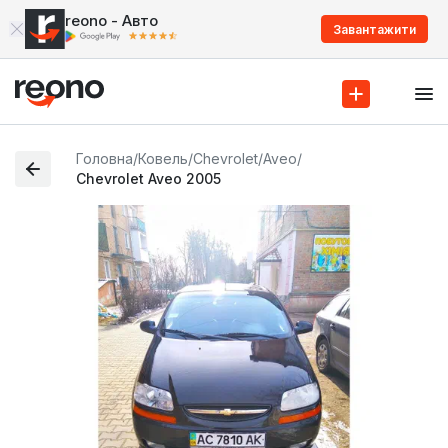
reono - Авто
Завантажити
Головна
/
Ковель
/
Chevrolet
/
Aveo
/
Chevrolet Aveo 2005