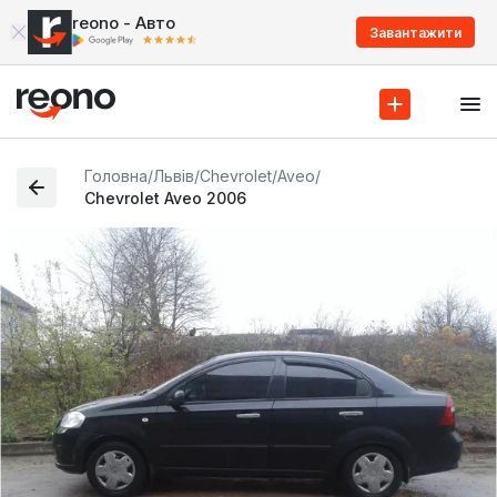
reono - Авто
Завантажити
Головна
/
Львів
/
Chevrolet
/
Aveo
/
Chevrolet Aveo 2006