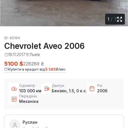
1
/
7
ID: 40164
Chevrolet Aveo 2006
18.11.2017
Львів
5100 $
228289 ₴
Купити в кредит від
5 365
₴/міс
Одометр
Двигун
Рік
103 000 км
Бензин, 1.5, 0 к.с.
2006
Передача
Механіка
Руслан