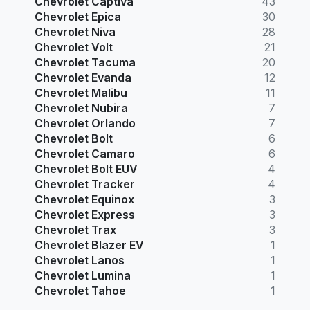
Chevrolet Captiva
43
Chevrolet Epica
30
Chevrolet Niva
28
Chevrolet Volt
21
Chevrolet Tacuma
20
Chevrolet Evanda
12
Chevrolet Malibu
11
Chevrolet Nubira
7
Chevrolet Orlando
7
Chevrolet Bolt
6
Chevrolet Camaro
6
Chevrolet Bolt EUV
4
Chevrolet Tracker
4
Chevrolet Equinox
3
Chevrolet Express
3
Chevrolet Trax
3
Chevrolet Blazer EV
1
Chevrolet Lanos
1
Chevrolet Lumina
1
Chevrolet Tahoe
1