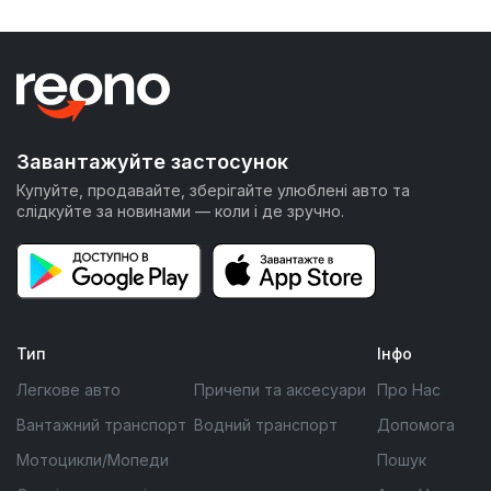
Завантажуйте застосунок
Купуйте, продавайте, зберігайте улюблені авто та
слідкуйте за новинами — коли і де зручно.
Тип
Інфо
Легкове авто
Причепи та аксесуари
Про Нас
Вантажний транспорт
Водний транспорт
Допомога
Мотоцикли/Мопеди
Пошук