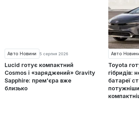
Авто Новини
Авто Новин
5 серпня 2026
Lucid готує компактний
Toyota го
Cosmos і «заряджений» Gravity
гібридів: н
Sapphire: прем'єра вже
батареї с
близько
потужніши
компактн