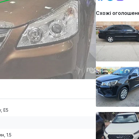
Схожі оголошен
, E5
н, 1.5