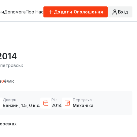
ни
Допомога
Про Нас
Додати Оголошення
Вхід
2014
опетровськ
д
0
₴/міс
Двигун
Рік
Передача
Бензин, 1.5, 0 к.с.
2014
Механіка
мережах