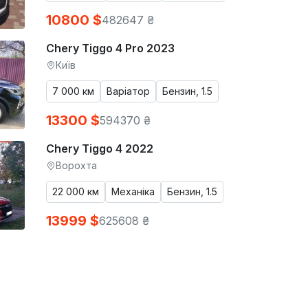
10800 $
482647 ₴
Chery Tiggo 4 Pro 2023
Київ
7 000 км
Варіатор
Бензин, 1.5
13300 $
594370 ₴
Chery Tiggo 4 2022
Ворохта
22 000 км
Механіка
Бензин, 1.5
13999 $
625608 ₴