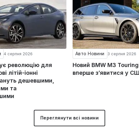
и
Авто Новини
4 серпня 2026
3 серпня 2026
тує революцію для
Новий BMW M3 Tourin
ові літій-іонні
вперше з’явитися у С
тануть дешевшими,
ми та
ішими
Переглянути всі новини