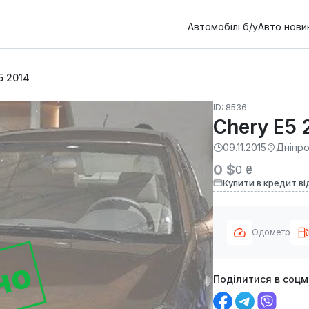
Автомобілі б/у
Авто нови
5 2014
ID: 8536
Chery E5 
09.11.2015
Дніпр
0 $
0 ₴
Купити в кредит ві
Одометр
но
Поділитися в соц