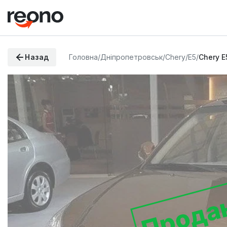
Назад
Головна
/
Дніпропетровськ
/
Chery
/
E5
/
Chery E
Прода