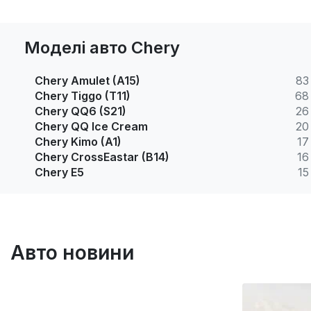
Моделі авто Chery
Chery Amulet (A15)
83
Chery Tiggo (T11)
68
Chery QQ6 (S21)
26
Chery QQ Ice Cream
20
Chery Kimo (A1)
17
Chery CrossEastar (B14)
16
Chery E5
15
Авто новини