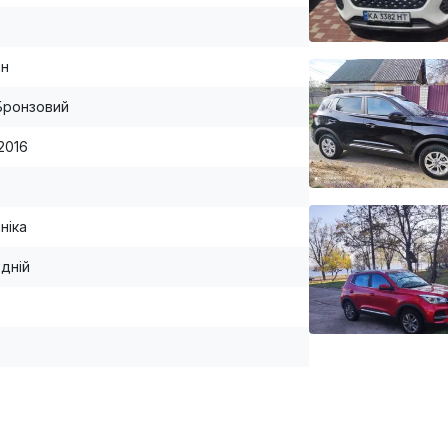
ан
Бронзовий
2016
ніка
дній