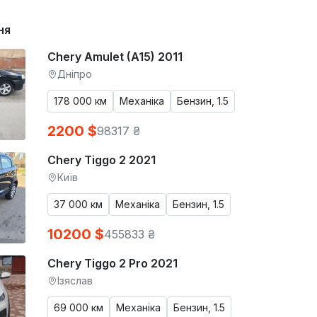
ня
Chery Amulet (A15) 2011
Дніпро
178 000 км
Механіка
Бензин, 1.5
2200 $
98317 ₴
Chery Tiggo 2 2021
Київ
37 000 км
Механіка
Бензин, 1.5
10200 $
455833 ₴
Chery Tiggo 2 Pro 2021
Ізяслав
69 000 км
Механіка
Бензин, 1.5